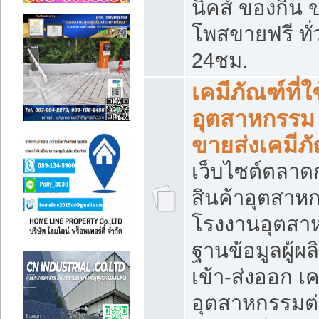
นิคส์ ของกิน 
โพสขายฟรี ทั
24ชม.
เคมีภัณฑ์ที่
อุตสาหกรรม
ขายส่งเคมีภ
เว็บไซต์ตลาด
สินค้าอุตสาห
โรงงานอุตสา
ฐานข้อมูลผู้ผล
เข้า-ส่งออก เค
อุตสาหกรรมต่