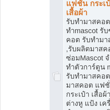
แฟชั่น กระเป
เสื้อผ้า
รับทำมาสคอต 
ทำmascot รับ
คอต รับทำม
,รับผลิตมาสคอ
ซ่อมMascot จ
ทำตัวการ์ตูน 
รับทำมาสคอต 
มาสคอต แฟชั
กระเป๋า เสื้อผ
ต่างหู แป้ง เคร