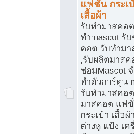
แฟชั่น กระเป
เสื้อผ้า
รับทำมาสคอต 
ทำmascot รับ
คอต รับทำม
,รับผลิตมาสคอ
ซ่อมMascot จ
ทำตัวการ์ตูน 
รับทำมาสคอต 
มาสคอต แฟชั
กระเป๋า เสื้อผ
ต่างหู แป้ง เคร