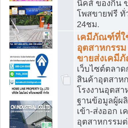
นิคส์ ของกิน 
โพสขายฟรี ทั
24ชม.
เคมีภัณฑ์ที่
อุตสาหกรรม
ขายส่งเคมีภ
เว็บไซต์ตลาด
สินค้าอุตสาห
โรงงานอุตสา
ฐานข้อมูลผู้ผล
เข้า-ส่งออก เค
อุตสาหกรรมต่