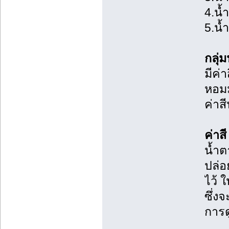
4.น้
5.น้
กลุ่
มีค่
หอม
ค่าส
ค่าส
น้ำต
ปล่อ
ไว้ 
ซึ่ง
การด