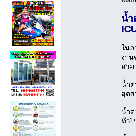
น้ำ
ICU
ในภา
งานข
สามา
น้ำต
อุตส
น้ำต
ทั่ว