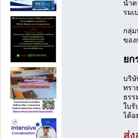
น้ำต
รมเบ
กลุ่
ของก
ยกร
บริษ
ทราย
ธรรม
ใบรั
ได้อ
ส่ง