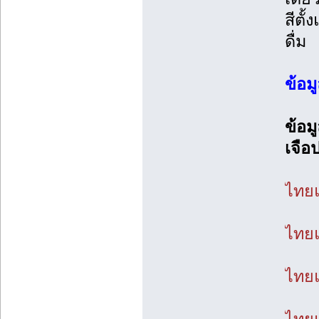
สีตั
ดื่ม
ข้อมู
ข้อม
เจือ
ไทยแ
ไทยแ
ไทยแ