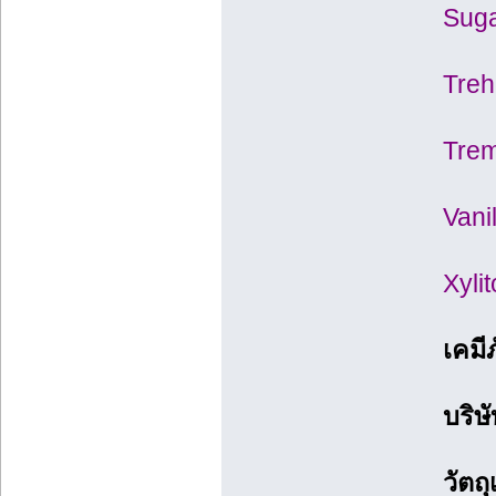
Suga
Treh
Trem
Vani
Xyli
เคมี
บริษ
วัตถ