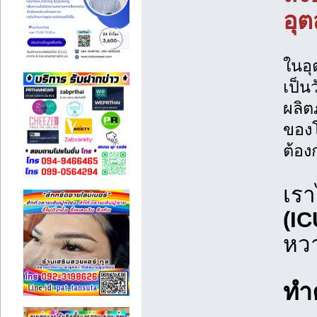
อุ
ในอุ
เป็น
ผลิต
ของโ
ต้อง
เรา
(I
หวา
ทำค