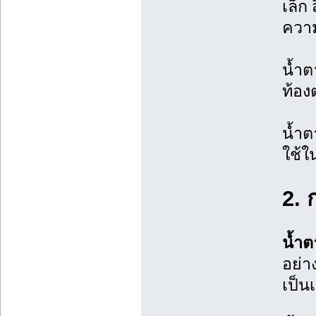
เล็ก
ความ
น้ำต
ท้อง
น้ำต
ใช้ใ
2. 
น้ำต
อย่า
เป็น