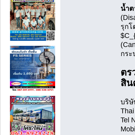
น้ำต
(Dis
รุกโ
$C_{
(Can
กระบ
ตรว
สินค
บริษ
Thai
Tel 
Mobi