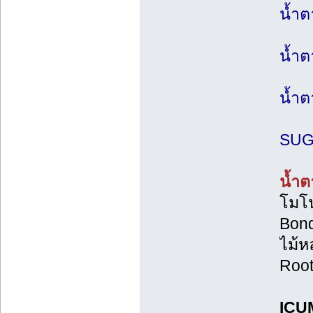
น้ำต
น้ำ
น้ำต
SU
น้ำต
โมโน
Bond
ไม้ห
Root
ICU