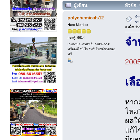
ผู้เขียน
หัวข้อ:
จำ
polychemicals12
รา
Hero Member
«
เมื่อ:
วัน
กระทู้: 6614
จำ
เวบลงประกาศฟรี, ลงประกาศ
ฟรีออนไลน์ โพสฟรี โพสต์ขายของ
ฟรี
200
เล
หากค
ไหม?
ผลให
แก้ไ
มีผล