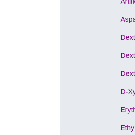
Arti
Aspa
Dext
Dext
Dext
D-Xy
Eryth
Ethy