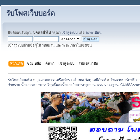
รับโพสเว็บบอร์ด
ยินดีต้อนรับคุณ,
บุคคลทั่วไป
กรุณา
เข้าสู่ระบบ
หรือ
ลงทะเบียน
เข้าสู่ระบบด้วยชื่อผู้ใช้ รหัสผ่าน และระยะเวลาในเซสชั่น
หน้าแรก
ช่วยเหลือ
ค้นหา
เข้าสู่ระบบ
สมัครสมาชิก
รับโพสเว็บบอร์ด
»
อุตสาหกรรม เครื่องจักร-เครื่องกล วัสดุ-เคมีภัณฑ์
»
โพสเวบบอร์ดฟรี รอง
จำหน่าย-น้ำตาลทรายขาวบริสุทธิ์และน้ำตาลอ้อยเกรดอุตสาหกรรม มาตรฐาน ICUMSA ราคา