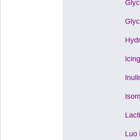
Glyce
Glyc
Hydr
Icin
Inuli
Isom
Lact
Luo 