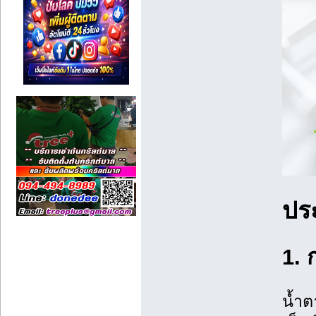
ปร
1. 
น้ำต