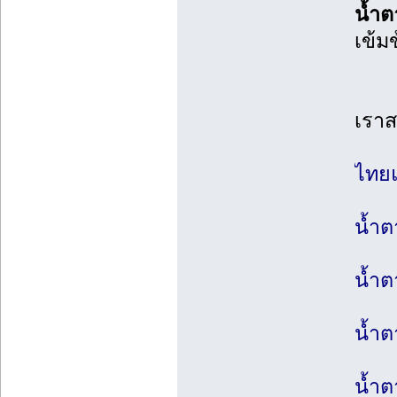
น้ำ
เข้ม
เราส
ไทยแ
น้ำต
น้ำ
น้ำ
น้ำต