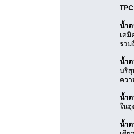
TPC
น้ำ
เคมิ
รวมถ
น้ำต
บริส
ความ
น้ำต
ในอุ
น้ำต
เดีย