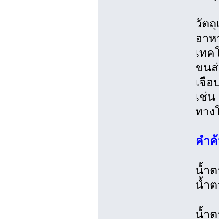
วัตถ
อาหา
เทคโ
ขนส่
เจือ
เช่น
ทางโ
คำค้
น้ำต
น้ำ
น้ำต