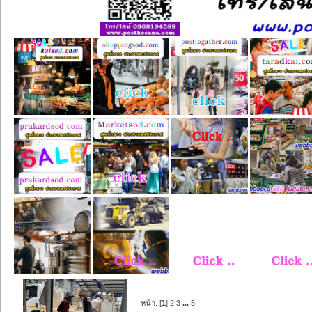
หน้า: [
1
]
2
3
...
5