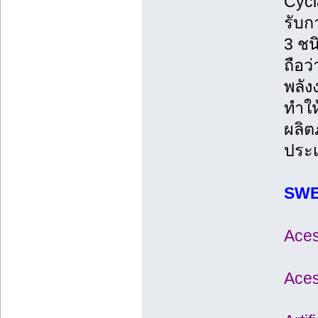
Cycl
รับ
3 ชน
ถือว
พลัง
ทำให
ผลิต
ประเ
SWEE
Aces
Aces