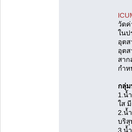
ICUM
วัดค
ในป
อุตส
อุตส
สากล
กำหน
กลุ่
1.น้
ใส มี
2.น้
บริสุท
3.น้