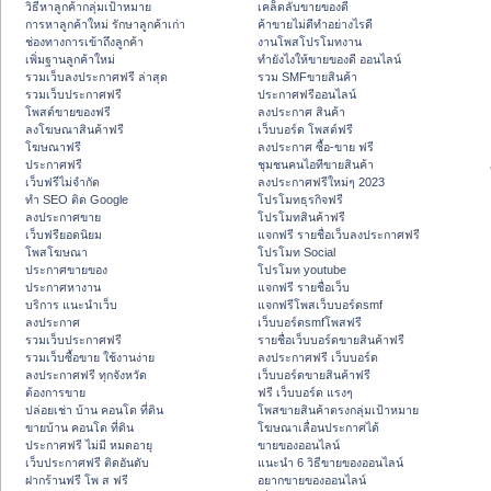
วิธีหาลูกค้ากลุ่มเป้าหมาย
เคล็ดลับขายของดี
การหาลูกค้าใหม่ รักษาลูกค้าเก่า
ค้าขายไม่ดีทำอย่างไรดี
ช่องทางการเข้าถึงลูกค้า
งานโพสโปรโมทงาน
เพิ่มฐานลูกค้าใหม่
ทํายังไงให้ขายของดี ออนไลน์
รวมเว็บลงประกาศฟรี ล่าสุด
รวม SMFขายสินค้า
รวมเว็บประกาศฟรี
ประกาศฟรีออนไลน์
โพสต์ขายของฟรี
ลงประกาศ สินค้า
ลงโฆษณาสินค้าฟรี
เว็บบอร์ด โพสต์ฟรี
โฆษณาฟรี
ลงประกาศ ซื้อ-ขาย ฟรี
ประกาศฟรี
ชุมชนคนไอทีขายสินค้า
เว็บฟรีไม่จำกัด
ลงประกาศฟรีใหม่ๆ 2023
ทำ SEO ติด Google
โปรโมทธุรกิจฟรี
ลงประกาศขาย
โปรโมทสินค้าฟรี
เว็บฟรียอดนิยม
แจกฟรี รายชื่อเว็บลงประกาศฟรี
โพสโฆษณา
โปรโมท Social
ประกาศขายของ
โปรโมท youtube
ประกาศหางาน
แจกฟรี รายชื่อเว็บ
บริการ แนะนำเว็บ
แจกฟรีโพสเว็บบอร์ดsmf
ลงประกาศ
เว็บบอร์ดsmfโพสฟรี
รวมเว็บประกาศฟรี
รายชื่อเว็บบอร์ดขายสินค้าฟรี
รวมเว็บซื้อขาย ใช้งานง่าย
ลงประกาศฟรี เว็บบอร์ด
ลงประกาศฟรี ทุกจังหวัด
เว็บบอร์ดขายสินค้าฟรี
ต้องการขาย
ฟรี เว็บบอร์ด แรงๆ
ปล่อยเช่า บ้าน คอนโด ที่ดิน
โพสขายสินค้าตรงกลุ่มเป้าหมาย
ขายบ้าน คอนโด ที่ดิน
โฆษณาเลื่อนประกาศได้
ประกาศฟรี ไม่มี หมดอายุ
ขายของออนไลน์
เว็บประกาศฟรี ติดอันดับ
แนะนำ 6 วิธีขายของออนไลน์
ฝากร้านฟรี โพ ส ฟรี
อยากขายของออนไลน์