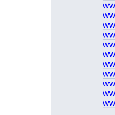
ww
www
ww
ww
www
www
ww
ww
ww
ww
ww