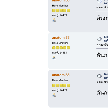
anatomi88
เส
Hero Member
«
ตอบกลับ 
กระทู้: 14453
ดันก
Re
anatomi88
เส
Hero Member
«
ตอบกลับ 
กระทู้: 14453
ดันก
Re
anatomi88
เส
Hero Member
«
ตอบกลับ 
กระทู้: 14453
ดันก