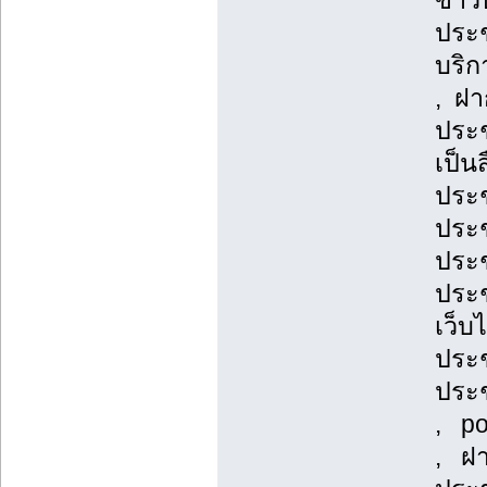
ประช
บริก
, ฝา
ประช
เป็น
ประช
ประช
ประช
ประช
เว็บ
ประช
ประช
, po
, ฝา