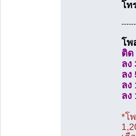
โท
------
โพส
ติด
ลง 
ลง 
ลง 
ลง 
*โพ
1,2