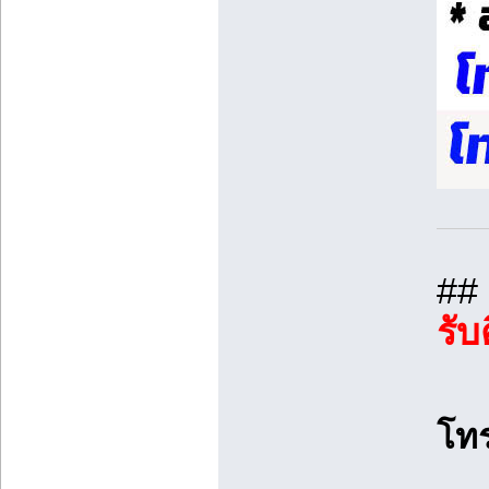
##
รับ
โทร