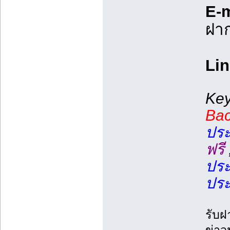
E-m
ฝา
Lin
Ke
Bac
ประ
ฟรี
ประ
ประ
รับฝ
ข่าว