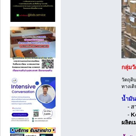
กลุ่ม
วัตถุดิ
ทางเดิ
น้ำมั
- สาร
-
Ke
ผลิตเ