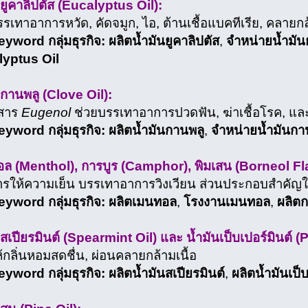
นยูคาลิปตัส (Eucalyptus Oil):
เทาอาการหวัด, คัดจมูก, ไอ, ต้านเชื้อแบคทีเรีย, คลายกล้
yword กลุ่มธุรกิจ:
ผลิตน้ำมันยูคาลิปตัส
,
จำหน่ายน้ำมันย
yptus Oil
นกานพลู (Clove Oil):
สาร
Eugenol
ช่วยบรรเทาอาการปวดฟัน, ฆ่าเชื้อโรค, แล
yword กลุ่มธุรกิจ:
ผลิตน้ำมันกานพลู
,
จำหน่ายน้ำมันกา
ล (Menthol), การบูร (Camphor), พิมเสน (Borneol Fl
ให้ความเย็น บรรเทาอาการวิงเวียน ส่วนประกอบสำคั
yword กลุ่มธุรกิจ:
ผลิตเมนทอล
,
โรงงานเมนทอล
,
ผลิตก
นสเปียรมินต์ (Spearmint Oil) และ น้ำมันเป็บเปอร์มินต์ 
กลิ่นหอมสดชื่น, ผ่อนคลายกล้ามเนื้อ
yword กลุ่มธุรกิจ:
ผลิตน้ำมันสเปียรมินต์
,
ผลิตน้ำมันเป็บ