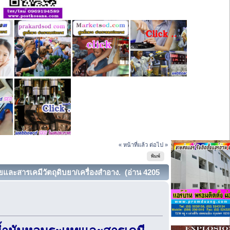
« หน้าที่แล้ว
ต่อไป »
พิมพ์
และสารเคมีวัตถุดิบยา/เครื่องสำอาง. (อ่าน 4205