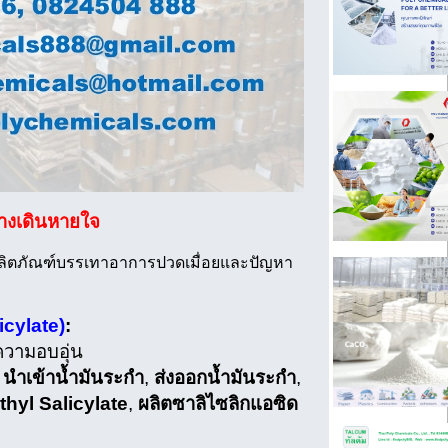
างเดินหายใจ
ลิตภัณฑ์บรรเทาอาการปวดเมื่อยและปัญหา
icylate)
:
ความอบอุ่น
,
นำเข้าน้ำมันระกำ
,
ส่งออกน้ำมันระกำ
,
hyl Salicylate
,
ผลิตซาลิไซลิกแอซิด