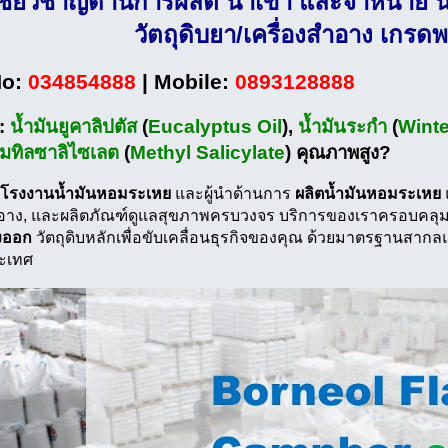
้เชี่ยวชาญด้านการผลิต นำเข้า และจำหน่าย
วัตถุดิบยา/เครื่องสำอาง เกรดพ
No:
034854888
|
Mobile:
0893128888
า:
น้ำมันยูคาลิปตัส
(
Eucalyptus Oil
),
น้ำมันระกำ
(
Winte
เมทิลซาลิไซเลต
(
Methyl Salicylate
) คุณภาพสูง?
โรงงานน้ำมันหอมระเหย
และผู้นำด้านการ
ผลิตน้ำมันหอมระเหย
อาง, และผลิตภัณฑ์ดูแลสุขภาพครบวงจร บริการของเราครอบคลุมต
งออก
วัตถุดิบหลักเพื่อขับเคลื่อนธุรกิจของคุณ ด้วยมาตรฐานสากลแ
ระเทศ