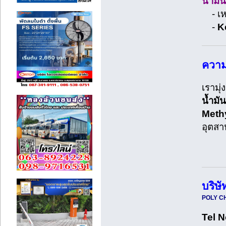
น้ำมั
- เห
-
Ke
ความ
เรามุ
น้ำมั
Methy
อุตสา
บริษ
POLY CH
Tel N