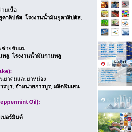
ามเนื้อ
ูคาลิปตัส
,
โรงงานน้ำมันยูคาลิปตัส
,
ะช่วยขับลม
นพลู
,
โรงงานน้ำมันกานพลู
ake):
ญในยาดมและยาหม่อง
ารบูร
,
จำหน่ายการบูร
,
ผลิตพิมเสน
(Peppermint Oil):
เปอร์มินต์