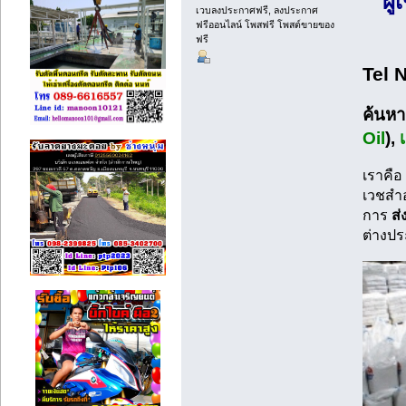
ผู
เวบลงประกาศฟรี, ลงประกาศ
ฟรีออนไลน์ โพสฟรี โพสต์ขายของ
ฟรี
Tel 
ค้นห
Oil
),
เราคือ
เวชสำ
การ
ส่
ต่างป