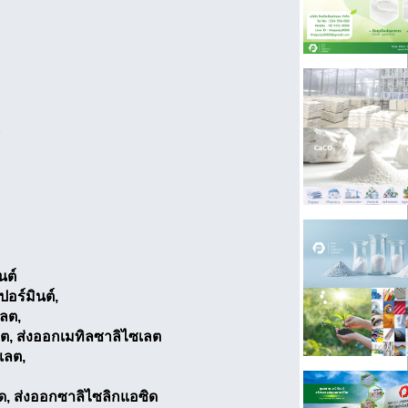
นต์
ปอร์มินต์,
เลต,
ต, ส่งออกเมทิลซาลิไซเลต
เลต,
ด, ส่งออกซาลิไซลิกแอซิด