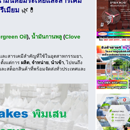
 น้ำมันหอมระเหยและสารเคมี
รีเมียม
🌿💊
rgreen Oil
),
น้ำมันกานพลู
(
Clove
และสารเคมีสำคัญที่ใช้ในอุตสาหกรรมยา,
ั้งแต่การ
ผลิต
,
จำหน่าย
,
นำเข้า
, ไปจนถึง
ละสต็อกสินค้าที่พร้อมจัดส่งทั่วประเทศและ