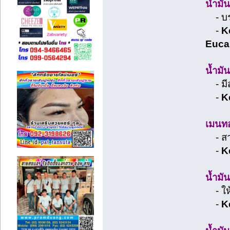
น้ำมั
- บรร
-
Ke
Eucal
น้ำมั
- มี
-
Ke
เมนทอ
- สาร
-
Ke
น้ำมั
- ให้
-
Ke