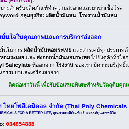
นสน (Pine Oil):
มาะสำหรับผลิตภัณฑ์ทำความสะอาดและยาฆ่าเชื้อโรค
yword กลุ่มธุรกิจ:
ผลิตน้ำมันสน
,
โรงงานน้ำมันสน
มั่นใจในคุณภาพและการบริการส่งออก
่งมั่นในการ
ผลิตน้ำมันหอมระเหย
และสารเคมีทุกประเภทด้
นหอมระเหย
และ
ส่งออกน้ำมันหอมระเหย
ไปยังคู่ค้าทั่วโลก
l Salicylate
ที่ออกจาก
โรงงาน
ของเรา มีความบริสุทธ
หกรรมยาและเครื่องสำอาง
ติดต่อเราวันนี้ เพื่อรับข้อเสนอพิเศษสำหรับวัตถุดิบ
ัท ไทยโพลีเคมิคอล จำกัด (Thai Poly Chemical
EMICALS FOR A BETTER LIFE, คุณภาพเคมีภัณฑ์ สร้างสรรค์คุณภาพชีวิต
o:
034854888