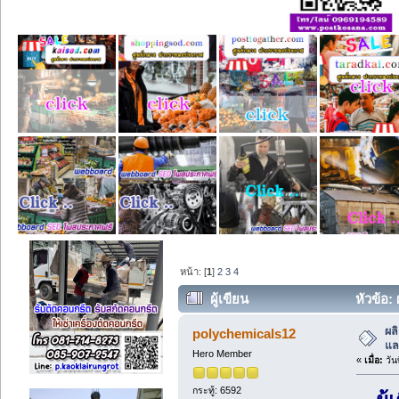
หน้า: [
1
]
2
3
4
ผู้เขียน
หัวข้อ:
ครั้ง)
ผล
polychemicals12
แล
Hero Member
«
เมื่อ:
วัน
กระทู้: 6592