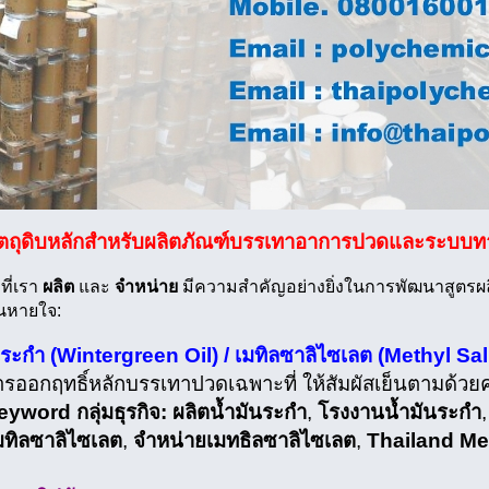
วัตถุดิบหลักสำหรับผลิตภัณฑ์บรรเทาอาการปวดและระบบท
บที่เรา
ผลิต
และ
จำหน่าย
มีความสำคัญอย่างยิ่งในการพัฒนาสูตรผ
นหายใจ:
นระกำ (Wintergreen Oil) / เมทิลซาลิไซเลต (Methyl Sal
ออกฤทธิ์หลักบรรเทาปวดเฉพาะที่ ให้สัมผัสเย็นตามด้วย
yword กลุ่มธุรกิจ:
ผลิตน้ำมันระกำ
,
โรงงานน้ำมันระกำ
มทิลซาลิไซเลต
,
จำหน่ายเมทธิลซาลิไซเลต
,
Thailand Met