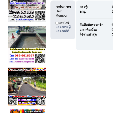
polychemicals11 
กระทู้:
1
Hero 
อายุ:
ย
Member
ออฟไลน์
วันที่สมัครสมาชิก:
ว
แสดงกระทู้
เวลาท้องถิ่น:
ว
แสดงสถิติ
ใช้งานล่าสุด:
ว