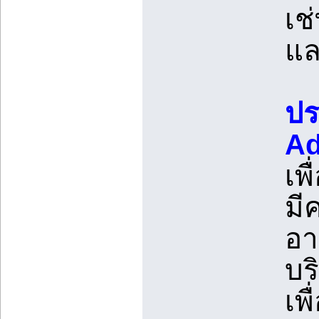
เช
แล
ปร
Ad
เพ
มี
อา
บร
เพ