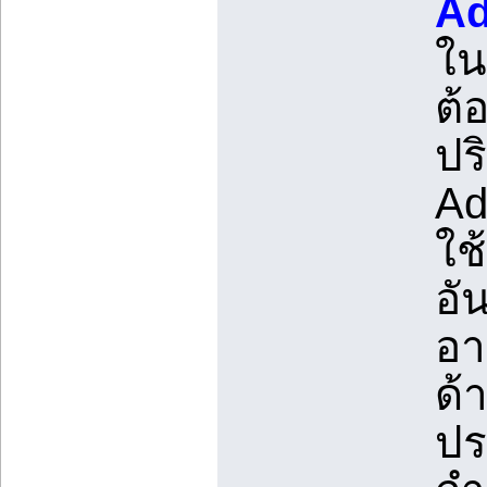
Ad
ใน
ต้
ปร
Ad
ใช
อั
อา
ด้
ปร