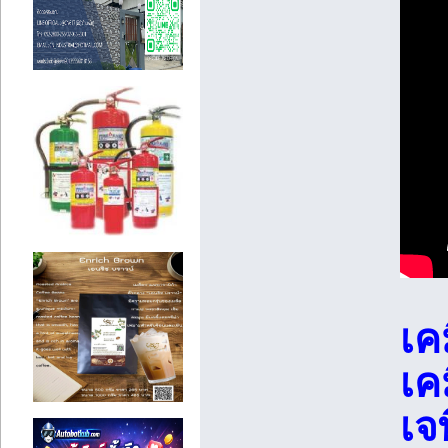
เค
เค
เจ