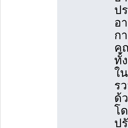
ปร
อา
กา
คุ
ทั
ใน
รว
ด้
โด
ปร