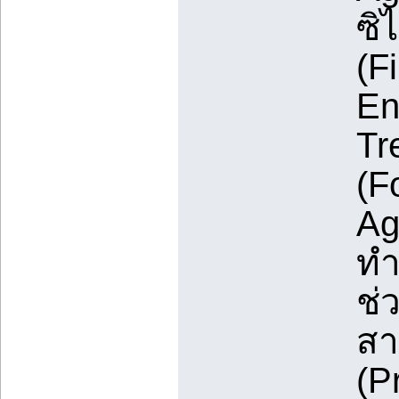
ซิ
(F
En
Tr
(F
Ag
ทำ
ช่
สา
(P