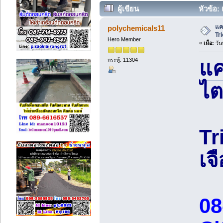
ผู้เขียน
หัวข้อ:
แค
polychemicals11
Tr
Hero Member
«
เมื่อ:
วัน
กระทู้: 11304
แค
ไต
Tr
เจ
08