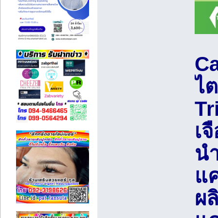
Ca
ไต
Tr
เจ
นำ
แค
ผล