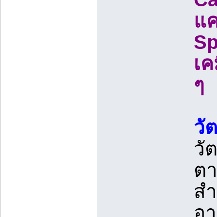
แค
Sp
เค
ๆ
วั
วั
ตา
สำ
อา