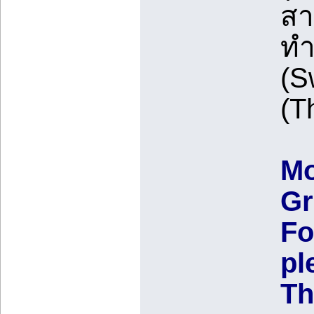
สา
ทำ
(S
(T
Mo
Gr
Fo
pl
Th