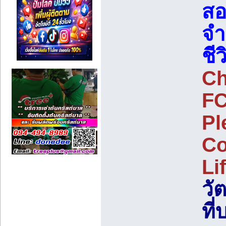
สอ
จำ
ชีว
Ch
FC
Pl
Co
Li
วั
ที