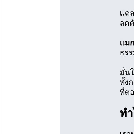
แคล
ลดต้
แมก
ธรร
มั่น
ทั้
ที่ต
ทำ