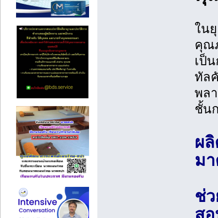
ในย
คุณภ
เป็
ทัลค
พลา
ชั้นก
ผล
มา
ช่
สอบ