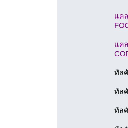
แคล
FOO
แคล
CO
ทัล
ทัล
ทัล