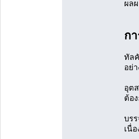
ผลผล
กา
ทัล
อย่
อุต
ต้อ
บรร
เนื