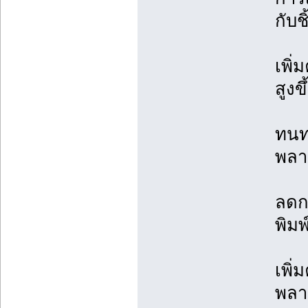
กับช
เพิ่
สูงข
ทนทา
พลา
ลดก
พิม
เพิ่
พลาส