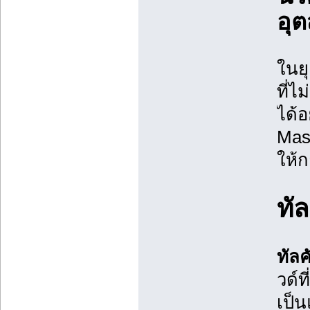
อุ
ในยุ
ที่ไ
ได้อ
Mast
ให้
ทั
ทัล
วด์ท
เป็น