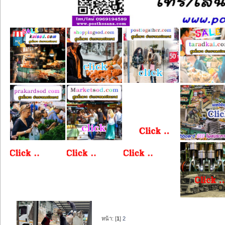
หน้า: [
1
]
2