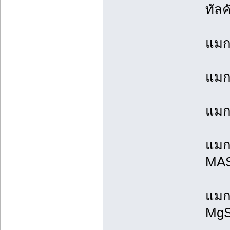
ทัล
แมก
แมก
แมก
แมก
MA
แมก
MgS