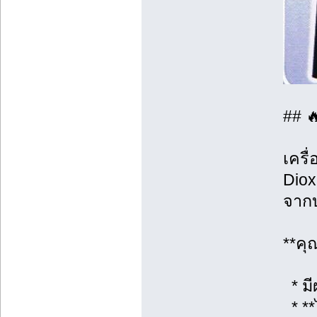
## 
เครื
Diox
จากบ
**คุ
* มี
* **