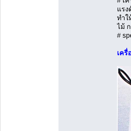
# เค
แรงด
ทำให
ไม้ 
# sp
เครื