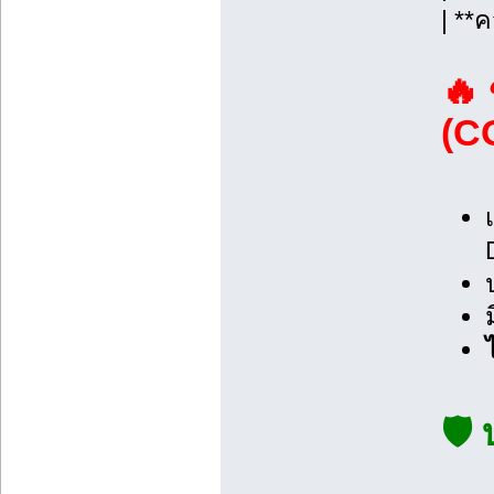
| **
🔥 
(C
🛡