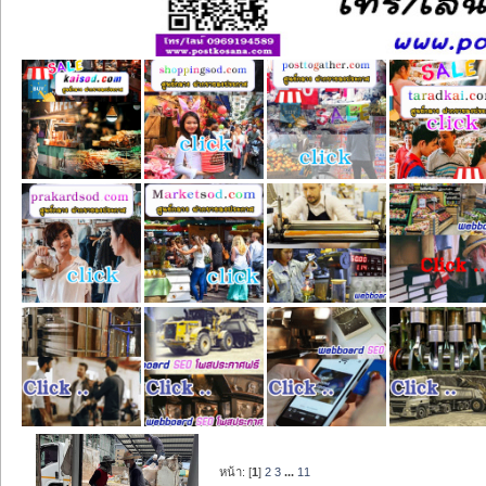
หน้า: [
1
]
2
3
...
11