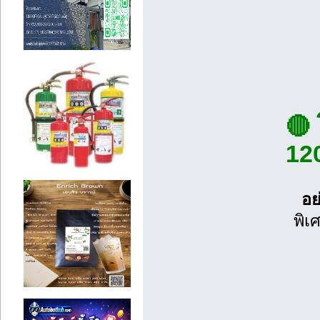
🔴 
120
อย
พิเ