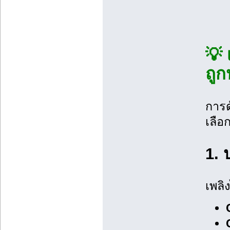
💡 
ถู
การด
เลือ
1. 
เพลิ