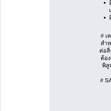
# เ
สำห
ต่อส
ต้อ
พิส
# S