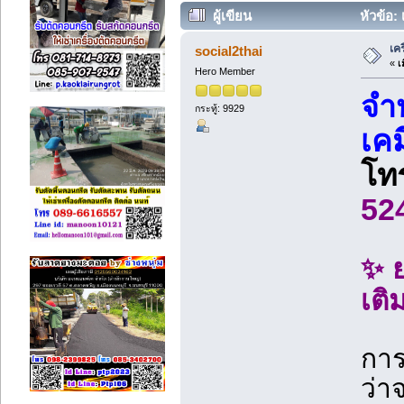
ผู้เขียน
หัวข้อ: 
เค
social2thai
«
เม
Hero Member
จำ
กระทู้: 9929
เคม
โท
52
✨ ย
เติ
การ
ว่า