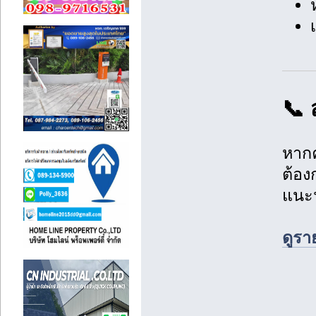
📞 
หาก
ต้อ
แนะ
ดูรา