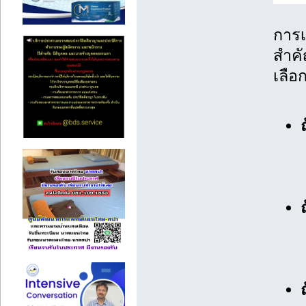
การเ
สำค
เลือ