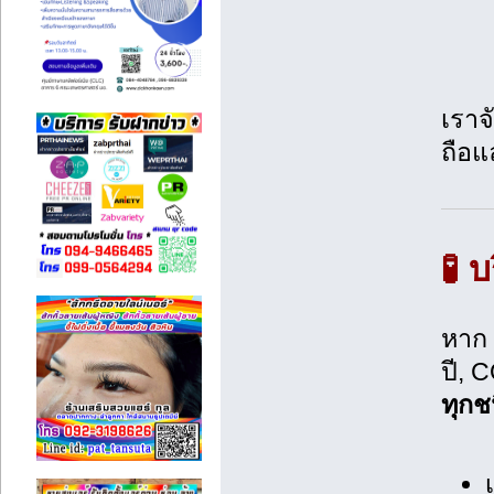
เราจ
ถือ
🧪 
หาก
ปี, 
ทุกช