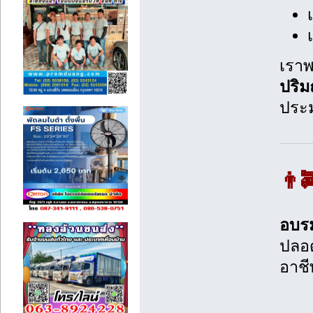
เราพ
ปริ
ปร
👨‍
อบรม
ปลอด
อาชี