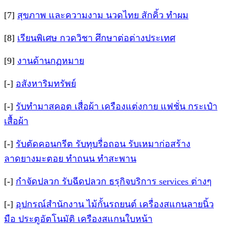
[7]
สุขภาพ และความงาม นวดไทย สักคิ้ว ทำผม
[8]
เรียนพิเศษ กวดวิชา ศึกษาต่อต่างประเทศ
[9]
งานด้านกฏหมาย
[-]
อสังหาริมทรัพย์
[-]
รับทำมาสคอต เสื่อผ้า เครืองแต่งกาย แฟชั่น กระเป๋า
เสื้อผ้า
[-]
รับตัดคอนกรีต รับทุบรื่อถอน รับเหมาก่อสร้าง
ลาดยางมะตอย ทำถนน ทำสะพาน
[-]
กำจัดปลวก รับฉีดปลวก ธรุกิจบริการ services ต่างๆ
[-]
อุปกรณ์สำนักงาน ไม้กั้นรถยนต์ เครื่องสแกนลายนิ้ว
มือ ประตูอัตโนมัติ เครืองสแกนใบหน้า