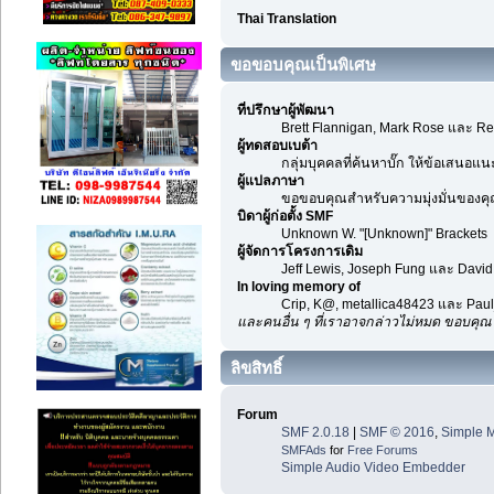
Thai Translation
ขอขอบคุณเป็นพิเศษ
ที่ปรึกษาผู้พัฒนา
Brett Flannigan, Mark Rose และ Re
ผู้ทดสอบเบต้า
กลุ่มบุคคลที่ค้นหาบั๊ก ให้ข้อเสนอแน
ผู้แปลภาษา
ขอขอบคุณสำหรับความมุ่งมั่นของคุณ 
บิดาผู้ก่อตั้ง SMF
Unknown W. "[Unknown]" Brackets
ผู้จัดการโครงการเดิม
Jeff Lewis, Joseph Fung และ Davi
In loving memory of
Crip, K@, metallica48423 และ Pau
และคนอื่น ๆ ที่เราอาจกล่าวไม่หมด ขอบคุ
ลิขสิทธิ์
Forum
SMF 2.0.18
|
SMF © 2016
,
Simple 
SMFAds
for
Free Forums
Simple Audio Video Embedder