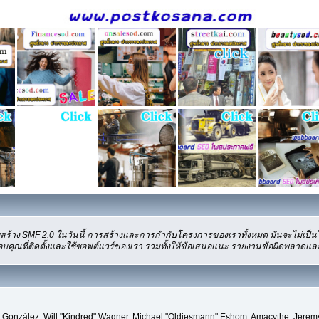
ร้าง SMF 2.0 ในวันนี้ การสร้างและการกำกับโครงการของเราทั้งหมด มันจะไม่เป็นไ
บคุณที่ติดตั้งและใช้ซอฟต์แวร์ของเรา รวมทั้งให้ข้อเสนอแนะ รายงานข้อผิดพลาดและคำต
uki" González, Will "Kindred" Wagner, Michael "Oldiesmann" Eshom, Amacythe, Jere