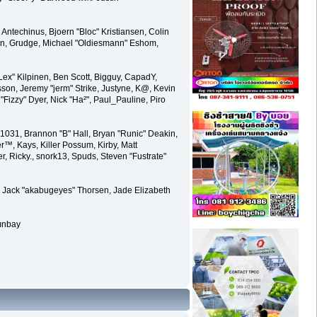
ntechinus, Bjoern "Bloc" Kristiansen, Colin
on, Grudge, Michael "Oldiesmann" Eshom,
"Lex" Kilpinen, Ben Scott, Bigguy, CapadY,
son, Jeremy "jerm" Strike, Justyne, K@, Kevin
k "Fizzy" Dyer, Nick "Ha²", Paul_Pauline, Piro
31, Brannon "B" Hall, Bryan "Runic" Deakin,
™, Kays, Killer Possum, Kirby, Matt
, Ricky., snork13, Spuds, Steven "Fustrate"
, Jack "akabugeyes" Thorsen, Jade Elizabeth
lınbay