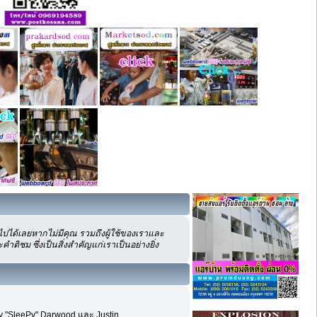
ปได้เลยหากไม่มีคุณ รวมถึงผู้ใช้ของเราและ
ิชม ซึ่งเป็นสิ่งสำคัญแก่เราเป็นอย่างยิ่ง
my "SleePy" Darwood และ Justin