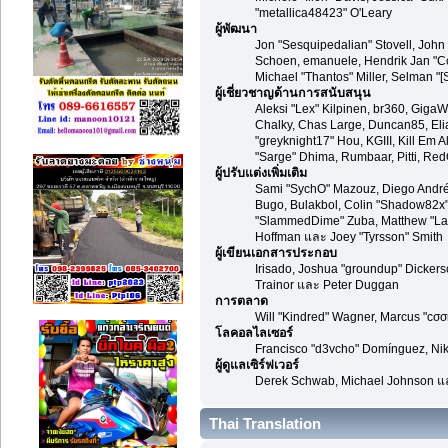
"metallica48423" O'Leary
ผู้พัฒนา
Jon "Sesquipedalian" Stovell, John
Schoen, emanuele, Hendrik Jan "Co
Michael "Thantos" Miller, Selman "[
ผู้เชี่ยวชาญด้านการสนับสนุน
Aleksi "Lex" Kilpinen, br360, GigaWa
Chalky, Chas Large, Duncan85, Elia
"greyknight17" Hou, KGIII, Kill Em Al
"Sarge" Dhima, Rumbaar, Pitti, R
ผู้ปรับแต่งเพิ่มเติม
Sami "SychO" Mazouz, Diego André
Bugo, Bulakbol, Colin "Shadow82x" 
"SlammedDime" Zuba, Matthew "Labra
Hoffman และ Joey "Tyrsson" Smith
ผู้เขียนเอกสารประกอบ
Irisado, Joshua "groundup" Dickers
Trainor และ Peter Duggan
การตลาด
Will "Kindred" Wagner, Marcus "cσσ
โลคอลไลเซอร์
Francisco "d3vcho" Domínguez, Nik
ผู้ดูแลเซิร์ฟเวอร์
Derek Schwab, Michael Johnson แล
Thai Translation