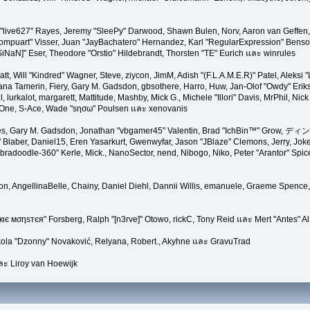
 "live627" Rayes, Jeremy "SleePy" Darwood, Shawn Bulen, Norv, Aaron van Geffen, A
mpuart" Visser, Juan "JayBachatero" Hernandez, Karl "RegularExpression" Bens
SiNaN]" Eser, Theodore "Orstio" Hildebrandt, Thorsten "TE" Eurich และ winrules
tt, Will "Kindred" Wagner, Steve, ziycon, JimM, Adish "(F.L.A.M.E.R)" Patel, Aleksi 
na Tamerin, Fiery, Gary M. Gadsdon, gbsothere, Harro, Huw, Jan-Olof "Owdy" Eriks
l, lurkalot, margarett, Mattitude, Mashby, Mick G., Michele "Illori" Davis, MrPhil, Nic
edOne, S-Ace, Wade "sησω" Poulsen และ xenovanis
s, Gary M. Gadsdon, Jonathan "vbgamer45" Valentin, Brad "IchBin™" Grow, ディン10
Blaber, Daniel15, Eren Yasarkurt, Gwenwyfar, Jason "JBlaze" Clemons, Jerry, Joker
doodle-360" Kerle, Mick., NanoSector, nend, Nibogo, Niko, Peter "Arantor" Spicer
on, AngellinaBelle, Chainy, Daniel Diehl, Dannii Willis, emanuele, Graeme Spence
кιє мσηѕтєя" Forsberg, Ralph "[n3rve]" Otowo, rickC, Tony Reid และ Mert "Antes" A
ola "Dzonny" Novaković, Relyana, Robert., Akyhne และ GravuTrad
ะ Liroy van Hoewijk