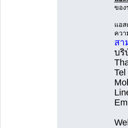
ของร
แอสต
ความ
สาม
บริ
Tha
Tel
Mob
Lin
Ema
We