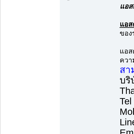
แอสต
แอสต
ของร
แอสต
ความ
สาม
บริ
Tha
Tel
Mob
Lin
Ema