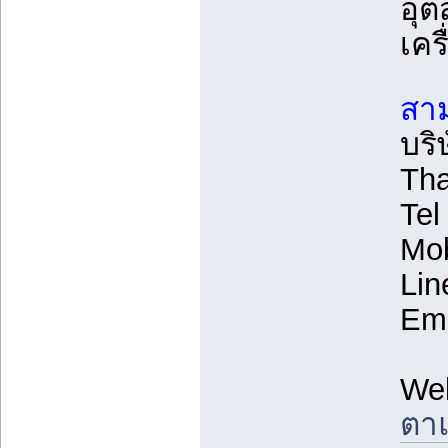
อุ
เคร
สาม
บริ
Tha
Tel
Mob
Lin
Ema
We
ตาแ