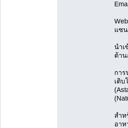
Emai
Web:
แซนธ
นำเข
ต้าน
การน
เติบ
(Ast
(Nat
สำหร
อาหา