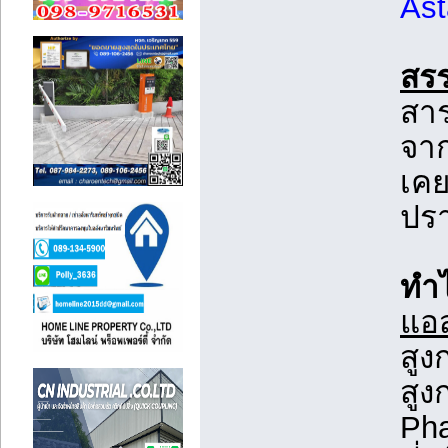
Ast
สร
สาร
จาก
เคย
ปร
ทำไ
แอ
สูง
สูง
Pha