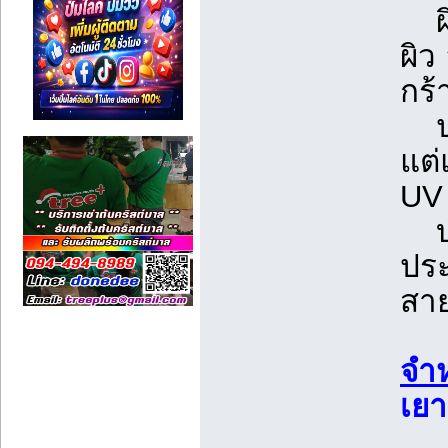
ผิว
ผิว
กร้
ปก
แต่
UV
บำ
ประ
สา
จำห
เยา