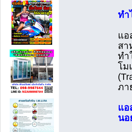
ทำไ
แอส
สาห
ทำใ
โมเ
(Tr
ภา
แอส
นอย