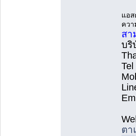
แอสต
ความ
สาม
บริ
Tha
Tel
Mob
Lin
Ema
We
ตาแ