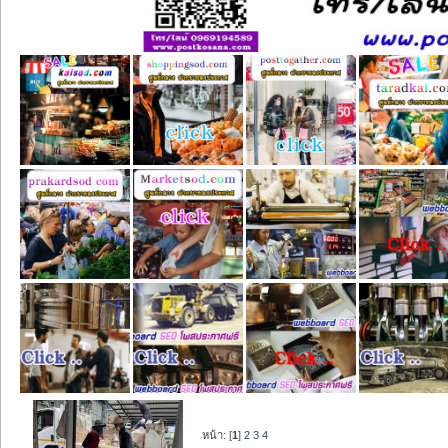
หน้า: [
1
]
2
3
4