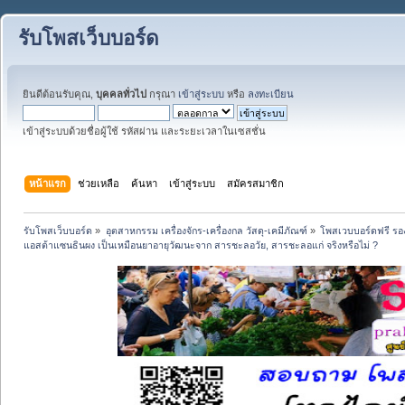
รับโพสเว็บบอร์ด
ยินดีต้อนรับคุณ,
บุคคลทั่วไป
กรุณา
เข้าสู่ระบบ
หรือ
ลงทะเบียน
เข้าสู่ระบบด้วยชื่อผู้ใช้ รหัสผ่าน และระยะเวลาในเซสชั่น
หน้าแรก
ช่วยเหลือ
ค้นหา
เข้าสู่ระบบ
สมัครสมาชิก
รับโพสเว็บบอร์ด
»
อุตสาหกรรม เครื่องจักร-เครื่องกล วัสดุ-เคมีภัณฑ์
»
โพสเวบบอร์ดฟรี รอง
แอสต้าแซนธินผง เป็นเหมือนยาอายุวัฒนะจาก สารชะลอวัย, สารชะลอแก่ จริงหรือไม่ ?