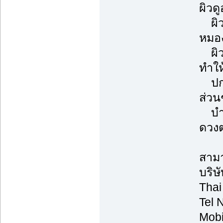
ผิวด
ผิวก
หมอง
ผิวช
ทำให
ปกป้
ส่วน
บำรุ
ดวงต
สามา
บริษ
Thai
Tel 
Mobi