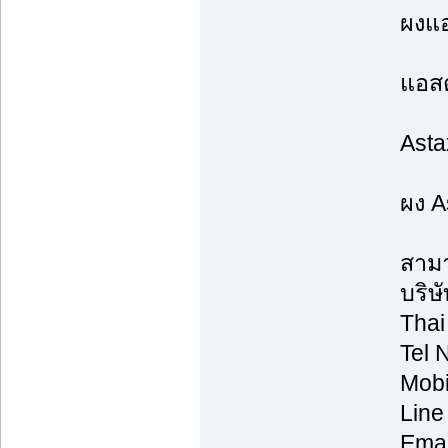
ผงแอ
แอสต
Astax
ผง A
สามา
บริษ
Thai
Tel 
Mobi
Line
Emai