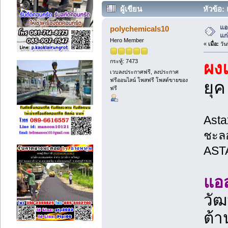
ผู้เขียน
หัวข้อ:
แอ
polychemicals10
แก่
Hero Member
«
เมื่อ:
วัน
กระทู้: 7473
ผง
เวบลงประกาศฟรี, ลงประกาศ
ฟรีออนไลน์ โพสฟรี โพสต์ขายของ
ยุ
ฟรี
Asta
ชะลอ
AST
แอ
วัฒ
ต้า