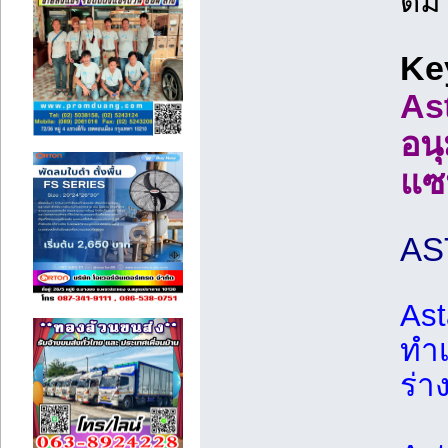
ดีม
Ke
As
อน
แซ
AS
Ast
ทำเ
ร่า