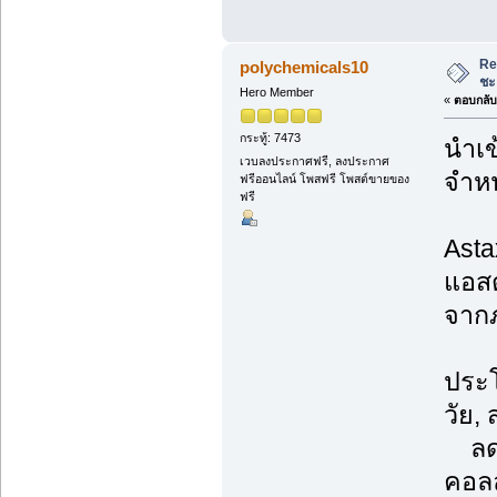
Re
polychemicals10
ชะ
Hero Member
«
ตอบกลับ 
กระทู้: 7473
นำเข
เวบลงประกาศฟรี, ลงประกาศ
จำหน
ฟรีออนไลน์ โพสฟรี โพสต์ขายของ
ฟรี
Asta
แอสต
จากภ
ประโ
วัย,
ลดเล
คอลล