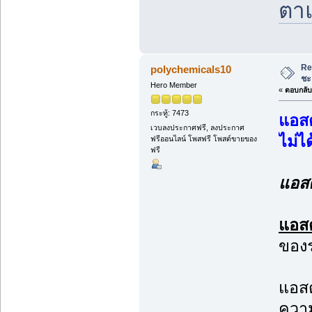
ตาแ
Re
polychemicals10
ชะ
Hero Member
«
ตอบกลับ 
กระทู้: 7473
แอสต
เวบลงประกาศฟรี, ลงประกาศ
ไม่ได
ฟรีออนไลน์ โพสฟรี โพสต์ขายของ
ฟรี
แอสต
แอสต
ของร
แอสต
ความ