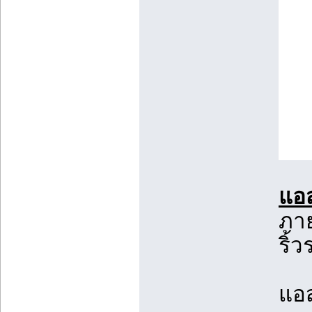
แอส
ภาย
ริ้
แอส