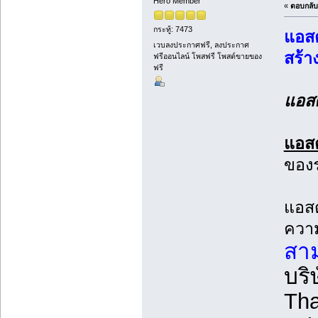
Hero Member
«
ตอบกลับ 
กระทู้: 7473
แอสต
เวบลงประกาศฟรี, ลงประกาศ
สร้า
ฟรีออนไลน์ โพสฟรี โพสต์ขายของ
ฟรี
แอสต
แอสต
ของร
แอสต
ความ
สาม
บริ
Tha