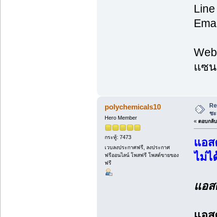
Line
Emai
Web:
แซนธ
Re
polychemicals10
ชะ
Hero Member
«
ตอบกลับ 
กระทู้: 7473
แอสต
เวบลงประกาศฟรี, ลงประกาศ
ไม่ได
ฟรีออนไลน์ โพสฟรี โพสต์ขายของ
ฟรี
แอสต
แอสต