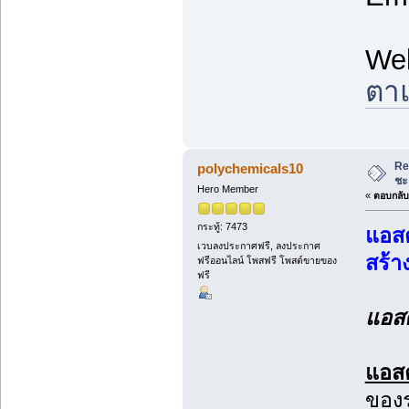
We
ตาแ
Re
polychemicals10
ชะ
Hero Member
«
ตอบกลับ 
กระทู้: 7473
แอสต
เวบลงประกาศฟรี, ลงประกาศ
สร้า
ฟรีออนไลน์ โพสฟรี โพสต์ขายของ
ฟรี
แอสต
แอสต
ของร