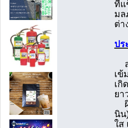
ที่
มลภ
ต่า
ประ
ลดเ
เข้
เกิ
ยา
ผิว
นิน
ใส 