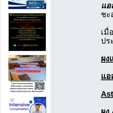
แอส
ชะล
เมื
ประ
ผง
แอ
Ast
ผง 