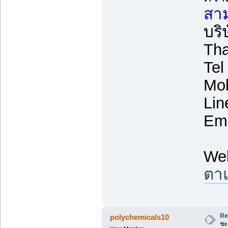
สาม
บริ
Tha
Tel
Mob
Lin
Ema
We
ตาแ
Re
polychemicals10
ชะ