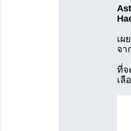
As
Ha
เผย
จา
ที่
เลื