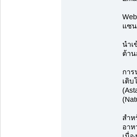
Web:
แซนธ
นำเข
ต้าน
การน
เติบ
(Ast
(Nat
สำหร
อาหา
เนื่