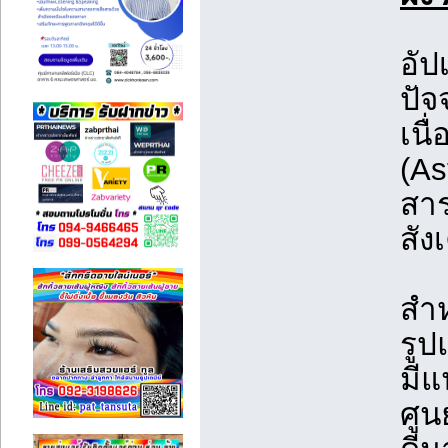
อั
ปัจ
เนื
(As
สาร
สัง
สำ
รูป
มีแ
ศูน