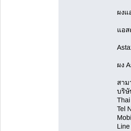
ผงแอ
แอสต
Astax
ผง A
สามา
บริษ
Thai
Tel 
Mobi
Line