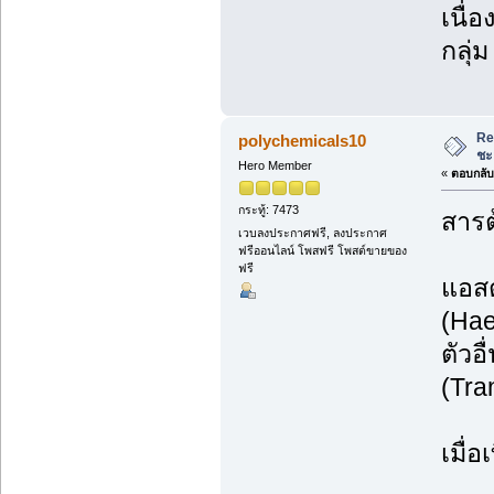
เนื่
กลุ่
Re
polychemicals10
ชะ
Hero Member
«
ตอบกลับ 
กระทู้: 7473
สารต
เวบลงประกาศฟรี, ลงประกาศ
ฟรีออนไลน์ โพสฟรี โพสต์ขายของ
ฟรี
แอสต
(Hae
ตัวอ
(Tra
เมื่