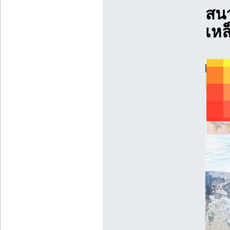
สนา
เหล