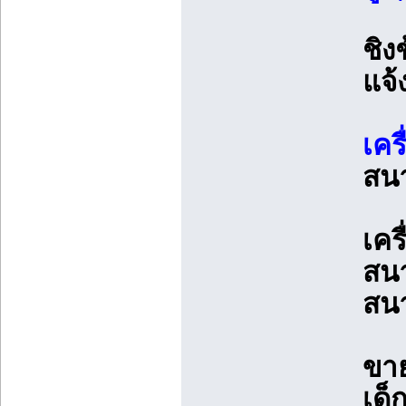
ชิง
แจ้
เคร
สนา
เคร
สนา
สน
ขาย
เด็