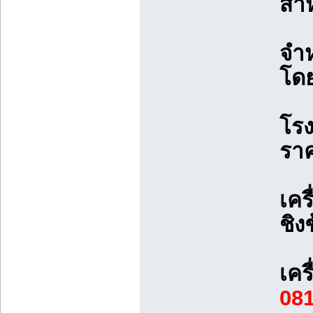
สำห
จำห
โดย
โรง
ราค
เคร
ชิง
เคร
08