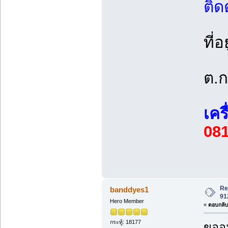
ติดต
ที่อย
ต.ก
เคร
081
Re
banddyes1
91
Hero Member
«
ตอบกลับ 
กระทู้: 18177
ขออน