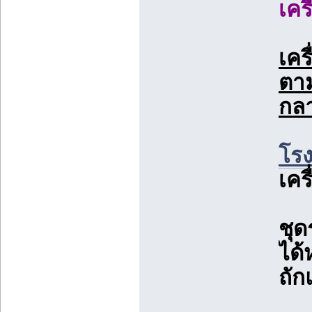
เคร
เคร
ตาม
กลา
โรง
เคร
ชุด
ได้
ถักแ