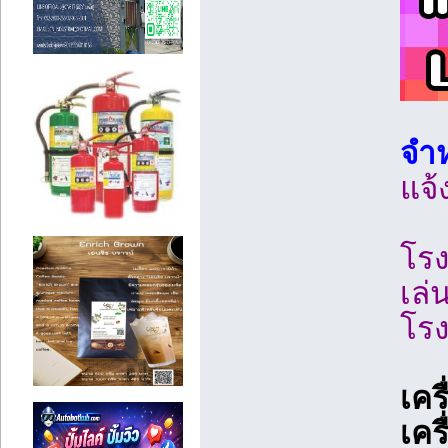
จำห
แจ้
โรง
เล่
โร
เคร
เคร