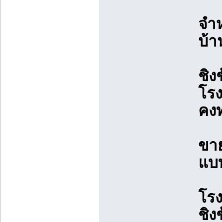
จำห
บ้า
ชิง
โรง
คงท
ขาย
แบบ
โรง
ชิง