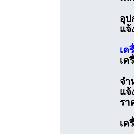
อุป
แจ้
เคร
เคร
จำห
แจ้
รา
เคร