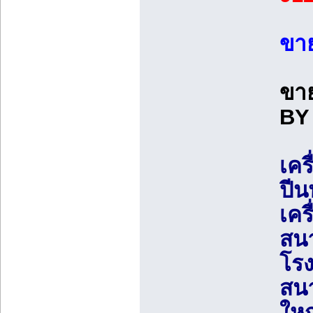
ขาย
ขาย
BY 
เคร
ปีน
เคร
สนา
โรง
สนา
ใหญ