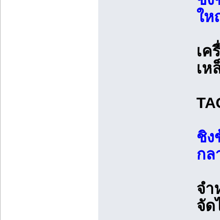
ใหญ
เคร
เหล
TAG
ชิง
กลา
จำ
จัด