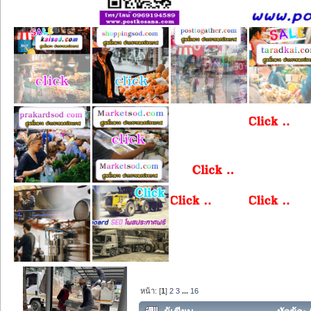
หน้า: [
1
]
2
3
...
16