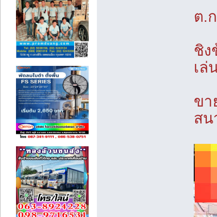
ต.ก
ชิง
เล
ขาย
สนา