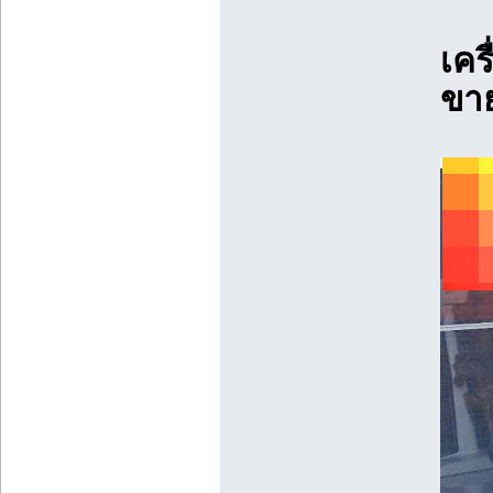
เคร
ขาย