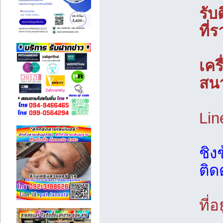
รับ
ที่
เคร
สน
Lin
ชิง
ติดต
ที่อย