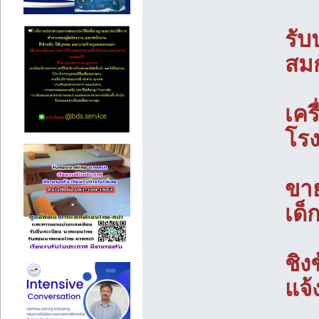
รับ
สมก
เคร
โรง
ขาย
เด็
ชิง
แจ้