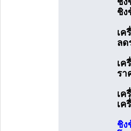
ชิง
ชิง
เคร
ลด
เคร
ราค
เคร
เคร
ชิง