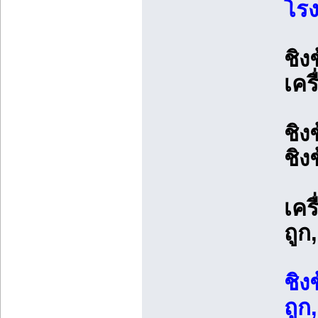
โร
ชิง
เคร
ชิง
ชิง
เคร
ถูก
ชิง
ถูก,