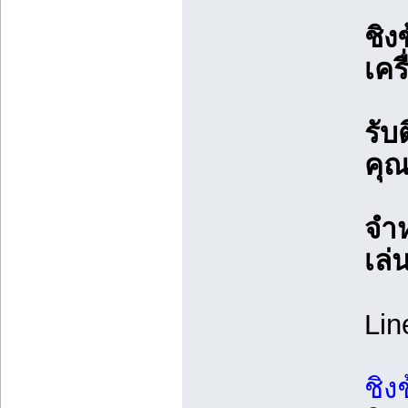
ชิง
เคร
รับ
คุ
จำห
เล
Lin
ชิง