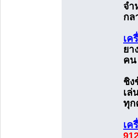
จำห
กลา
เคร
ยาง
คน 
ชิงช
เล่
ทุ
เคร
91