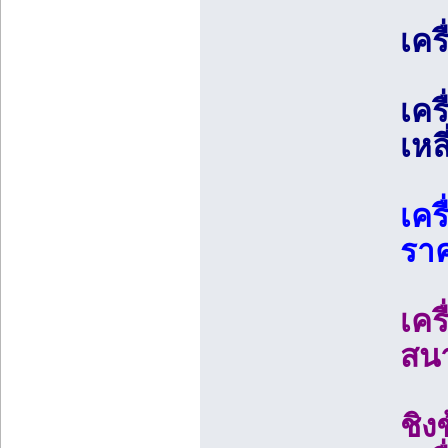
เคร
เคร
เหล
เคร
ราค
เคร
สน
ชิง