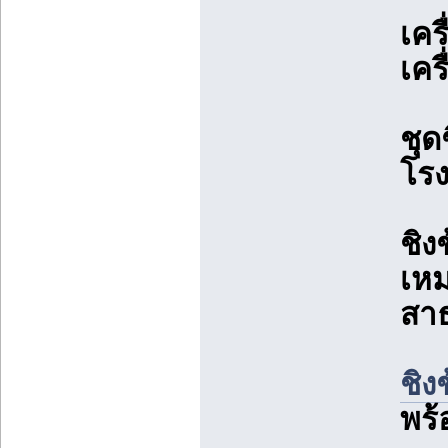
เคร
เคร
ชุด
โรง
ชิง
เหม
สา
ชิง
พร้