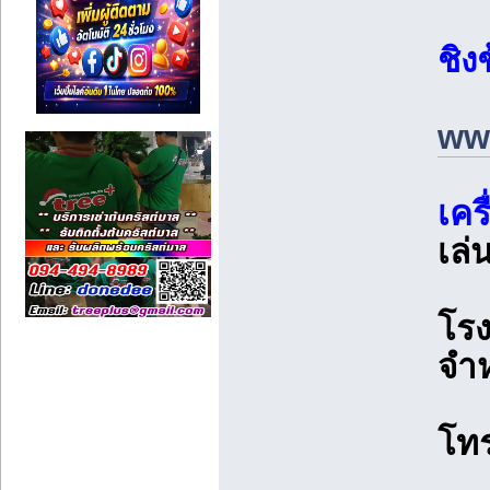
ชิง
www
เคร
เล่
โรง
จำห
โท