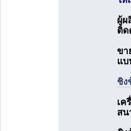
ผู้
ติดต
ขาย
แบบ
ชิง
เคร
สน