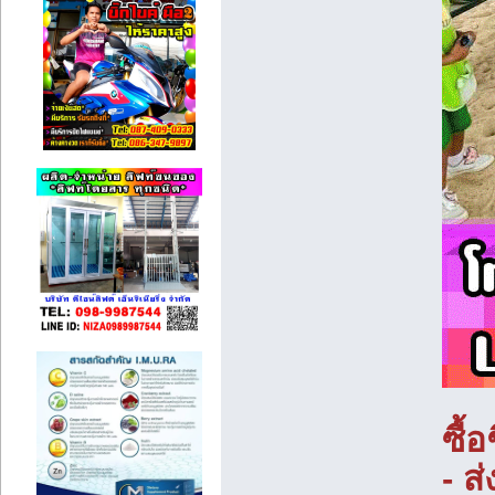
ซื้
- ส