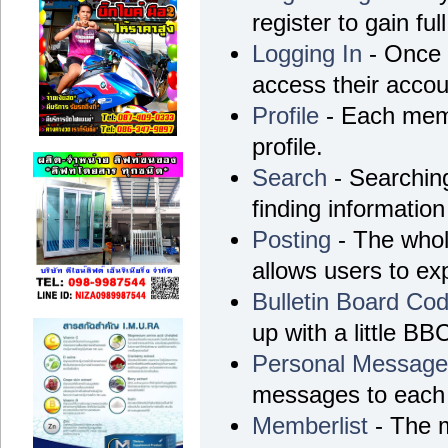
register to gain ful
Logging In
- Once r
access their accou
Profile
- Each memb
profile.
Search
- Searching
finding information
Posting
- The whol
allows users to e
Bulletin Board Co
up with a little BB
Personal Messag
messages to each 
Memberlist
- The m