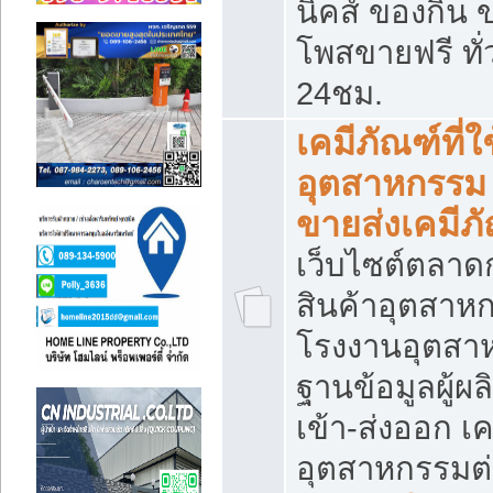
นิคส์ ของกิน 
โพสขายฟรี ทั
24ชม.
เคมีภัณฑ์ที่
อุตสาหกรรม
ขายส่งเคมีภ
เว็บไซต์ตลาด
สินค้าอุตสาห
โรงงานอุตสา
ฐานข้อมูลผู้ผล
เข้า-ส่งออก เค
อุตสาหกรรมต่