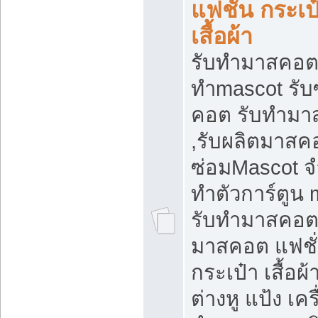
แฟชั่น กระเป
เสื้อผ้า
รับทำมาสคอต 
ทำmascot รับ
คอต รับทำม
,รับผลิตมาสคอ
ซ่อมMascot จ
ทำตัวการ์ตูน 
รับทำมาสคอต 
มาสคอต แฟชั
กระเป๋า เสื้อผ
ต่างหู แป้ง เคร