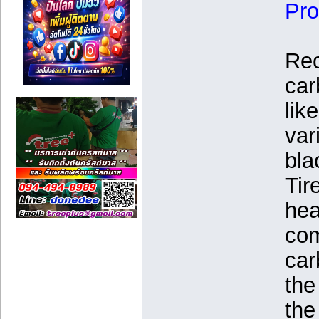
Pro
Rec
car
lik
var
bla
Tir
hea
com
car
the
the