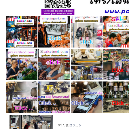
หน้า: [
1
]
2
3
...
5