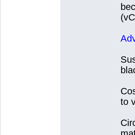
bec
(vC
Adv
Sus
bla
Cos
to 
Cir
mat