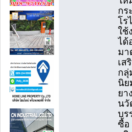
ใหม
กระ
โรไ
ใช้
ได้
มา
เสร
กลุ
นิย
ยาง
นวั
บรร
ซื