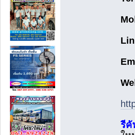
Mo
Lin
Ema
We
htt
รีค