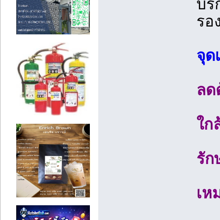
บริ
รอ
จุด
ลดต
ใกล
รัก
เหม