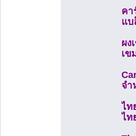
คาร
แบล
ผงเ
เขม
Car
จำห
ไทย
ไทย