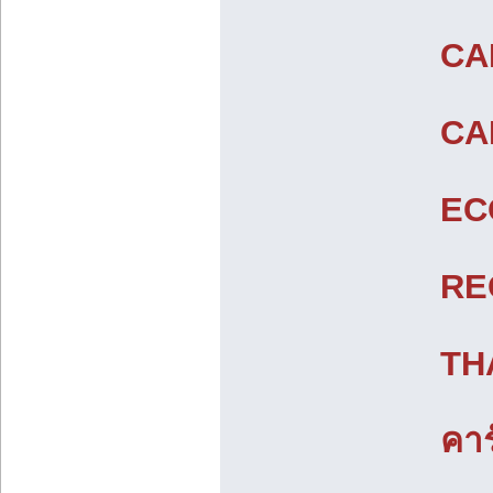
CA
CA
EC
RE
TH
คา