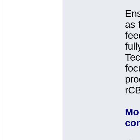
Ens
as 
fee
ful
Tec
foc
pro
rCB
Mor
con