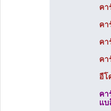
คา
คาร
คาร
คาร
อีโ
คาร
แบล