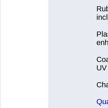
Rub
inc
Pla
enh
Coa
UV 
Cha
Qua