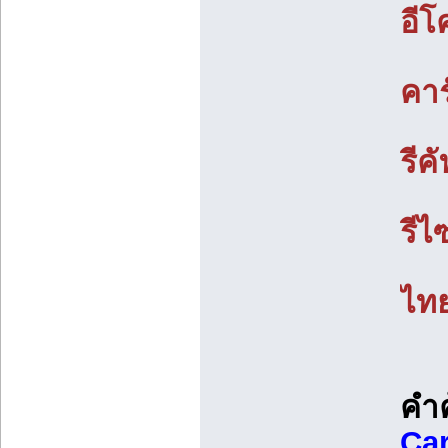
อีโ
คา
รีค
รีไ
ไท
คำ
Car