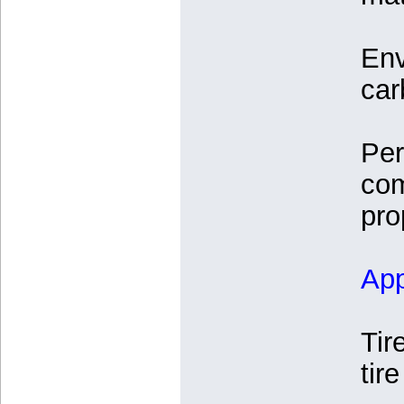
Env
car
Per
com
pro
App
Tir
tir