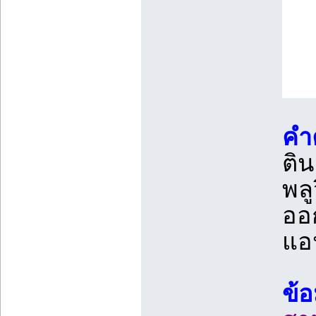
คำ
ติ
พลู
ออ
แอน
ข้อ