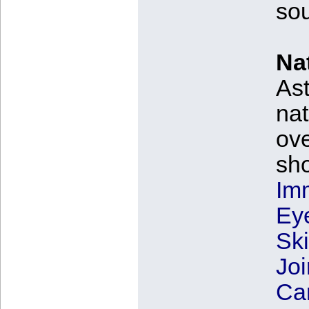
sou
Nat
Ast
nat
ove
sho
Im
Ey
Sk
Joi
Car