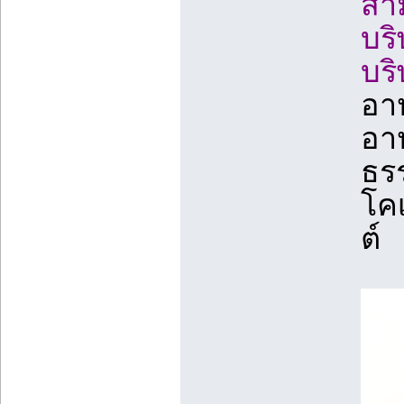
สา
บร
บริ
อา
อาห
ธรร
โคเ
ต์