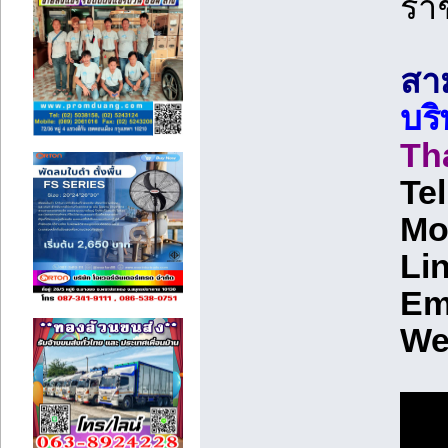
ราช
สาม
บร
Th
Te
Mo
Lin
Em
We