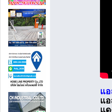
แอ
แอ
แด