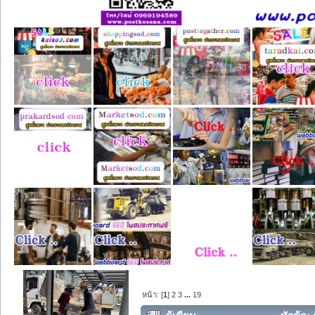
หน้า: [
1
]
2
3
...
19