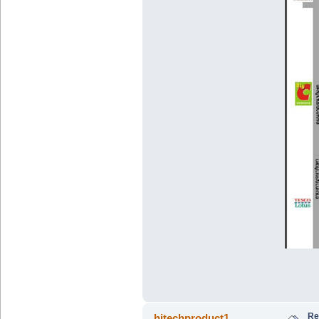
Re
hitechproduct1