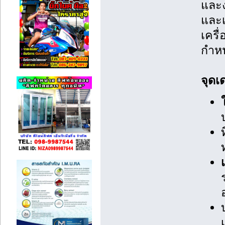
และง
และ
เครื
กำห
จุดเ