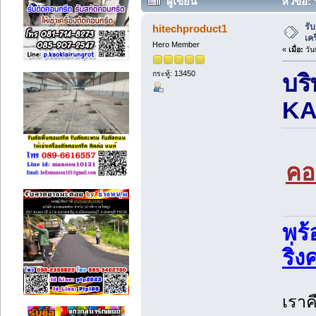
ผู้เขียน
หัวข้อ: 
7536 ครั้ง)
รั
hitechproduct1
เค
Hero Member
«
เมื่อ:
วัน
กระทู้: 13450
บริ
KA
คอ
พร้
ริ่
เราค