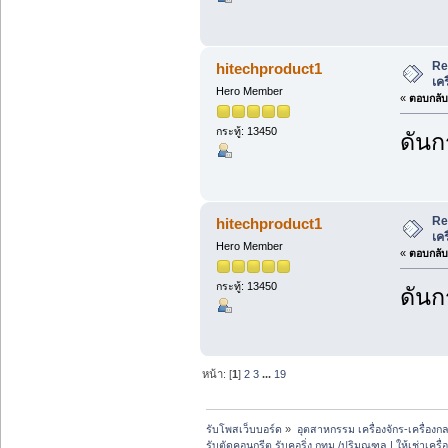
Re
hitechproduct1
เค
Hero Member
«
ตอบกลับ 
กระทู้: 13450
ดันก
Re
hitechproduct1
เค
Hero Member
«
ตอบกลับ 
กระทู้: 13450
ดันก
หน้า: [
1
]
2
3
...
19
รับโพสเว็บบอร์ด
»
อุตสาหกรรม เครื่องจักร-เครื่องกล
รับตัดคอนกรีต รับคอริ่ง กทม./ปริมณฑล | ให้เช่าเครื