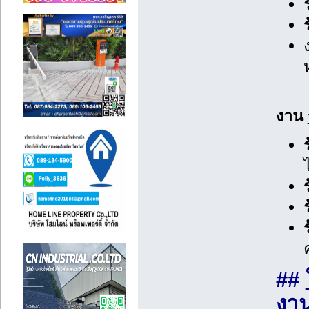
งาน
##
งาน