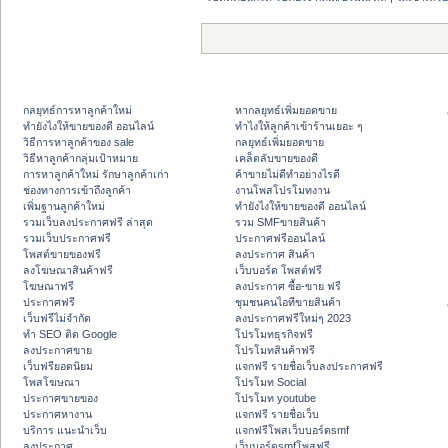
กลยุทธ์การหาลูกค้าใหม่
หากลยุทธ์เพิ่มยอดขาย
ทํายังไงให้ขายของดี ออนไลน์
ทําไงให้ลูกค้าเข้าร้านเยอะ ๆ
วิธีการหาลูกค้าของ sale
กลยุทธ์เพิ่มยอดขาย
วิธีหาลูกค้ากลุ่มเป้าหมาย
เคล็ดลับขายของดี
การหาลูกค้าใหม่ รักษาลูกค้าเก่า
ค้าขายไม่ดีทำอย่างไรดี
ช่องทางการเข้าถึงลูกค้า
งานโพสโปรโมทงาน
เพิ่มฐานลูกค้าใหม่
ทํายังไงให้ขายของดี ออนไลน์
รวมเว็บลงประกาศฟรี ล่าสุด
รวม SMFขายสินค้า
รวมเว็บประกาศฟรี
ประกาศฟรีออนไลน์
โพสต์ขายของฟรี
ลงประกาศ สินค้า
ลงโฆษณาสินค้าฟรี
เว็บบอร์ด โพสต์ฟรี
โฆษณาฟรี
ลงประกาศ ซื้อ-ขาย ฟรี
ประกาศฟรี
ชุมชนคนไอทีขายสินค้า
เว็บฟรีไม่จำกัด
ลงประกาศฟรีใหม่ๆ 2023
ทำ SEO ติด Google
โปรโมทธุรกิจฟรี
ลงประกาศขาย
โปรโมทสินค้าฟรี
เว็บฟรียอดนิยม
แจกฟรี รายชื่อเว็บลงประกาศฟรี
โพสโฆษณา
โปรโมท Social
ประกาศขายของ
โปรโมท youtube
ประกาศหางาน
แจกฟรี รายชื่อเว็บ
บริการ แนะนำเว็บ
แจกฟรีโพสเว็บบอร์ดsmf
ลงประกาศ
เว็บบอร์ดsmfโพสฟรี