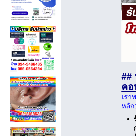
## 
คอ
เราพ
หลัก