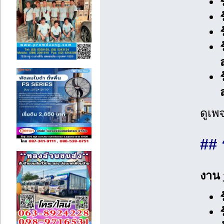
ดูเพจ
## 
งาน