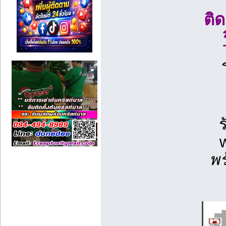
ติ
พร