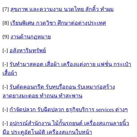
[7]
สุขภาพ และความงาม นวดไทย สักคิ้ว ทำผม
[8]
เรียนพิเศษ กวดวิชา ศึกษาต่อต่างประเทศ
[9]
งานด้านกฏหมาย
[-]
อสังหาริมทรัพย์
[-]
รับทำมาสคอต เสื่อผ้า เครืองแต่งกาย แฟชั่น กระเป๋า
เสื้อผ้า
[-]
รับตัดคอนกรีต รับทุบรื่อถอน รับเหมาก่อสร้าง
ลาดยางมะตอย ทำถนน ทำสะพาน
[-]
กำจัดปลวก รับฉีดปลวก ธรุกิจบริการ services ต่างๆ
[-]
อุปกรณ์สำนักงาน ไม้กั้นรถยนต์ เครื่องสแกนลายนิ้ว
มือ ประตูอัตโนมัติ เครืองสแกนใบหน้า