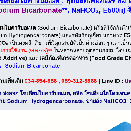
ซเดียมไบคาร์บอเนต
: สุดยอดเคมีภัณฑ์ที่ม
odium Bicarbonate
**, NaHCO₃, E500ii) 
ยมไบคาร์บอเนต
(Sodium Bicarbonate) หรือที่รู้จักกันในช
um Hydrogencarbonate) และรหัสวัตถุเจือปนอาหาร
E5
CO₃
เป็นผงผลึกสีขาวที่มีคุณสมบัติเป็นด่างอ่อน ๆ และเป็น
บการใช้งาน (GRAS)**
ในหลากหลายอุตสาหกรรม โดยเฉพา
 Additive)
และ
เคมีภัณฑ์เกรดอาหาร (Food Grade C
_Sodium Bicarbonate
มเพิ่มเติม
034-854-888 , 089-312-8888
| Line ID :
th
า-ส่งออก โซเดียมไบคาร์บอเนต, ผลิต โซเดียมไฮโดรเจน
่าย Sodium Hydrogencarbonate, ขายส่ง NaHCO3, 