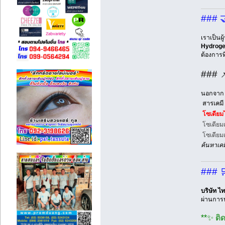
### 
เราเป็นผ
Hydroge
ต้องการ
### 
นอกจา
สารเคมี
โซเดียม
โซเดียม
โซเดียมเ
ค้นหาเคม
### 
บริษัท ไ
ผ่านการ
**✨ ติด