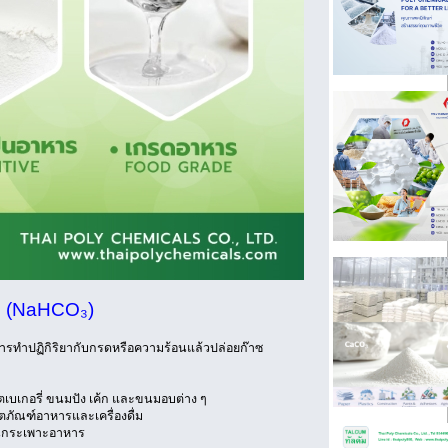
ต (NaHCO₃)
รทำปฏิกิริยากับกรดหรือความร้อนแล้วปล่อยก๊าซ
เบเกอรี่ ขนมปัง เค้ก และขนมอบต่าง ๆ
ตภัณฑ์อาหารและเครื่องดื่ม
นกระเพาะอาหาร