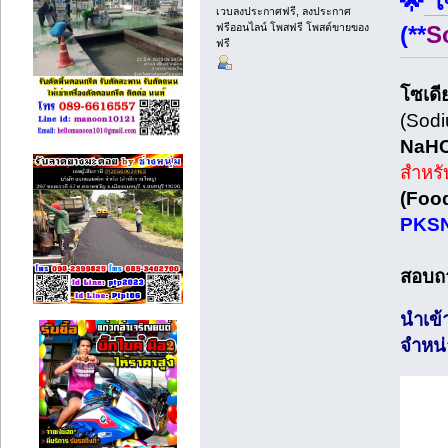
🌟
โ
เวบลงประกาศฟรี, ลงประกาศ
ฟรีออนไลน์ โพสฟรี โพสต์ขายของ
(**
S
ฟรี
โซเดี
(Sodi
NaH
สำหรั
(Food
PKSN
สอบถา
นำเข้
จำหน