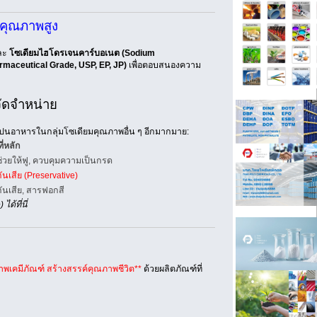
คุณภาพสูง
ละ
โซเดียมไฮโดรเจนคาร์บอเนต (Sodium
rmaceutical Grade, USP, EP, JP)
เพื่อตอบสนองความ
จัดจำหน่าย
จือปนอาหารในกลุ่มโซเดียมคุณภาพอื่น ๆ อีกมากมาย:
ี่หลัก
่วยให้ฟู, ควบคุมความเป็นกรด
ันเสีย (Preservative)
ันเสีย, สารฟอกสี
้ที่นี่
าพเคมีภัณฑ์ สร้างสรรค์คุณภาพชีวิต**
ด้วยผลิตภัณฑ์ที่