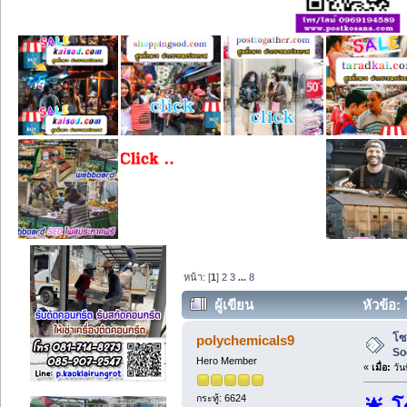
หน้า: [
1
]
2
3
...
8
ผู้เขียน
หัวข้อ:
โซ
polychemicals9
So
Hero Member
«
เมื่อ:
วัน
กระทู้: 6624