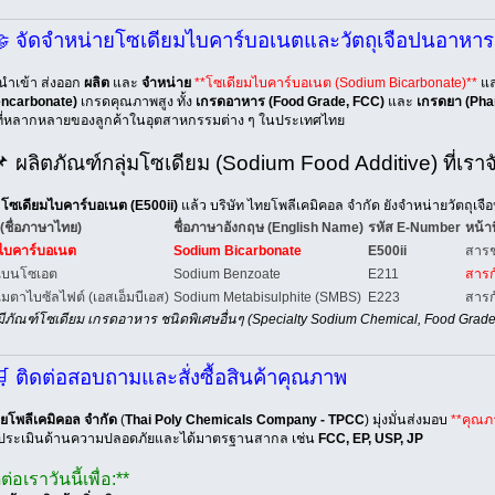
 จัดจำหน่ายโซเดียมไบคาร์บอเนตและวัตถุเจือปนอาหาร
ู้นำเข้า ส่งออก
ผลิต
และ
จำหน่าย
**โซเดียมไบคาร์บอเนต (Sodium Bicarbonate)**
แ
ncarbonate)
เกรดคุณภาพสูง ทั้ง
เกรดอาหาร (Food Grade, FCC)
และ
เกรดยา (Pha
ที่หลากหลายของลูกค้าในอุตสาหกรรมต่าง ๆ ในประเทศไทย
 ผลิตภัณฑ์กลุ่มโซเดียม (Sodium Food Additive) ที่เรา
ก
โซเดียมไบคาร์บอเนต (E500ii)
แล้ว บริษัท ไทยโพลีเคมิคอล จำกัด ยังจำหน่ายวัตถุเ
 (ชื่อภาษาไทย)
ชื่อภาษาอังกฤษ (English Name)
รหัส E-Number
หน้าท
ไบคาร์บอเนต
Sodium Bicarbonate
E500ii
สารช
เบนโซเอต
Sodium Benzoate
E211
สารก
มตาไบซัลไฟต์ (เอสเอ็มบีเอส)
Sodium Metabisulphite (SMBS)
E223
สารก
ีภัณฑ์โซเดียม เกรดอาหาร ชนิดพิเศษอื่นๆ (Specialty Sodium Chemical, Food Grade) ได
 ติดต่อสอบถามและสั่งซื้อสินค้าคุณภาพ
ทยโพลีเคมิคอล จำกัด
(
Thai Poly Chemicals Company - TPCC
) มุ่งมั่นส่งมอบ
**คุณภ
ประเมินด้านความปลอดภัยและได้มาตรฐานสากล เช่น
FCC, EP, USP, JP
ต่อเราวันนี้เพื่อ:**