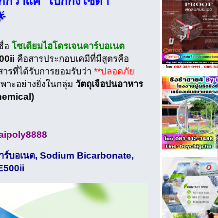
ากกว่าแค่
"เบกกิ้งโซดา"
🌟
ื่อ
โซเดียมไฮโดรเจนคาร์บอเนต
00ii
คือสารประกอบเคมีที่มีสูตรคือ
สารที่ได้รับการยอมรับว่า
**ปลอดภัย
ะอย่างยิ่งในกลุ่ม
วัตถุเจือปนอาหาร
hemical)
aipoly8888
คาร์บอเนต, Sodium Bicarbonate,
E500ii