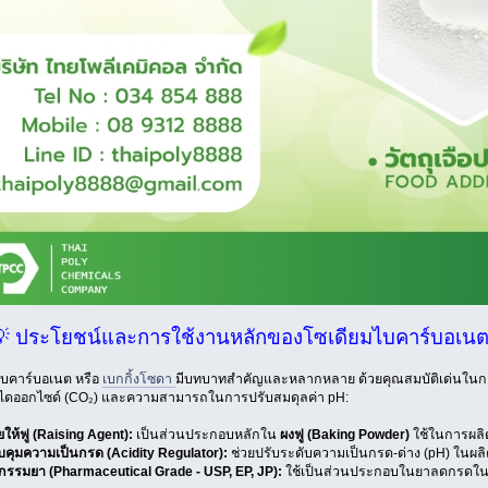
💡 ประโยชน์และการใช้งานหลักของโซเดียมไบคาร์บอเน
ไบคาร์บอเนต หรือ
เบกกิ้งโซดา
มีบทบาทสำคัญและหลากหลาย ด้วยคุณสมบัติเด่นในกา
ไดออกไซด์ (CO₂) และความสามารถในการปรับสมดุลค่า pH:
ให้ฟู (Raising Agent):
เป็นส่วนประกอบหลักใน
ผงฟู (Baking Powder)
ใช้ในการผลิต
คุมความเป็นกรด (Acidity Regulator):
ช่วยปรับระดับความเป็นกรด-ด่าง (pH) ในผลิ
กรรมยา (Pharmaceutical Grade - USP, EP, JP):
ใช้เป็นส่วนประกอบในยาลดกรดใ