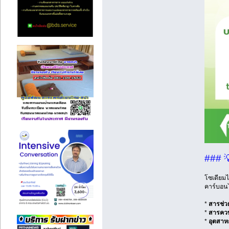
### 
โซเดียม
คาร์บอน
*
สารช่วย
*
สารควบ
*
อุตสาห