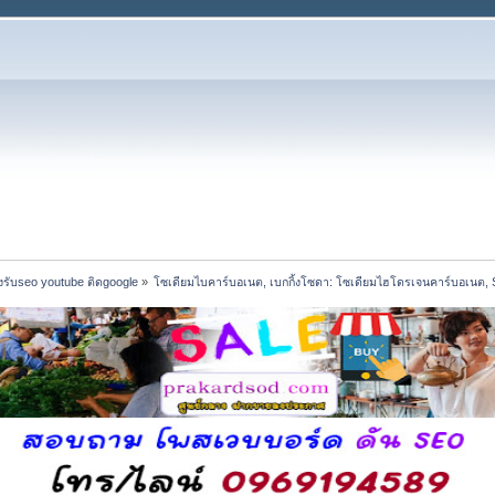
รับseo youtube ติดgoogle
»
โซเดียมไบคาร์บอเนต, เบกกิ้งโซดา: โซเดียมไฮโดรเจนคาร์บอเนต,