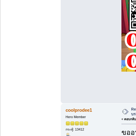
Re
coolprodee1
บร
Hero Member
«
ตอบกลับ 
กระทู้: 13412
ขออน