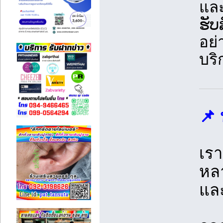
และ
ຮັບ
อย่
บริ
📌 
เรา
หลา
และ