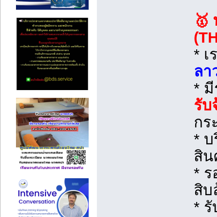
🥇 
(T
* เ
ลา
* ม
รับ
กระ
* บ
สิน
* ร
สิบ
* ร