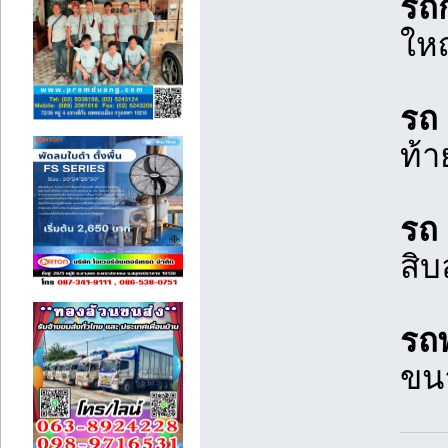
รถก
ใหญ
รถ 
ท้า
รถ 
สิบ
รถพ
ขน