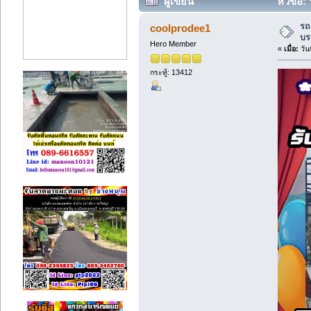
ผู้เขียน
หัวข้อ:
ครั้ง)
รถ
coolprodee1
บร
Hero Member
«
เมื่อ:
วัน
กระทู้: 13412