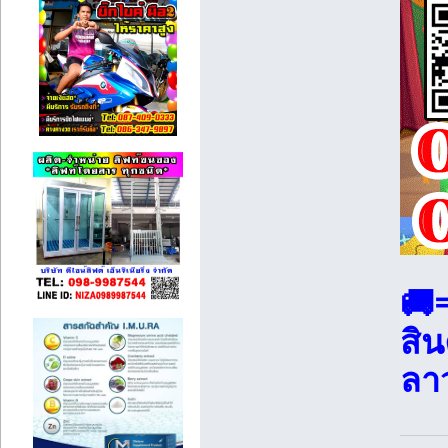
🚚
สิ
ลา