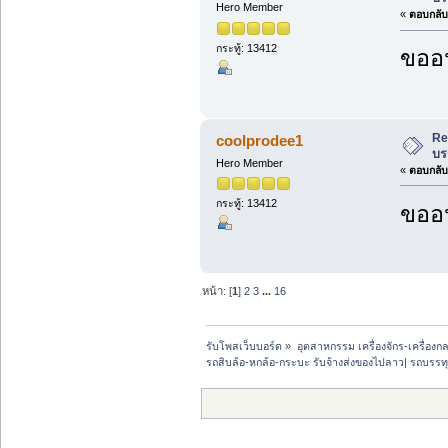
Hero Member
«
ตอบกลับ 
กระทู้: 13412
ขออน
Re
coolprodee1
บร
Hero Member
«
ตอบกลับ 
กระทู้: 13412
ขออน
หน้า: [
1
]
2
3
...
16
รับโพสเว็บบอร์ด
»
อุตสาหกรรม เครื่องจักร-เครื่องกล
รถสิบล้อ-หกล้อ-กระบะ รับจ้างส่งของไปลาว| รถบรรทุ