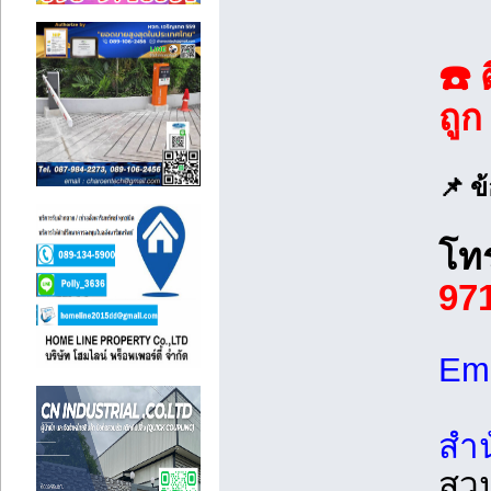
☎️ 
ถูก
📌 ข
โทร
97
Ema
สำนั
สว