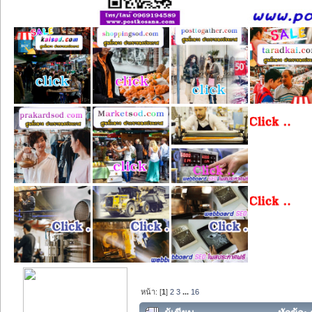
หน้า: [
1
]
2
3
...
16