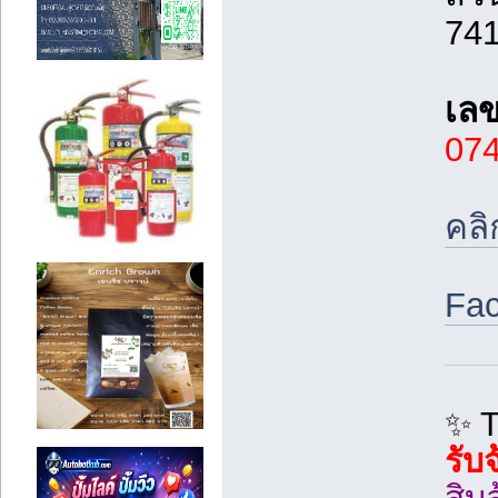
74
เลข
07
คลิ
Fac
✨ 
รับ
สิบ