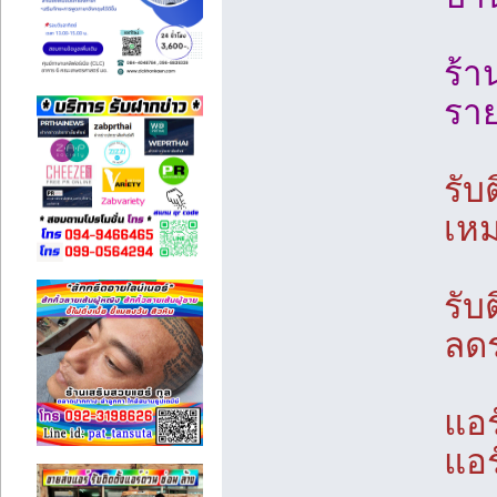
ร้า
ราย
รับ
เหม
รับ
ลดร
แอร
แอร