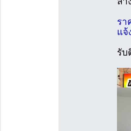
ล้า
ราค
แจ้
รับ