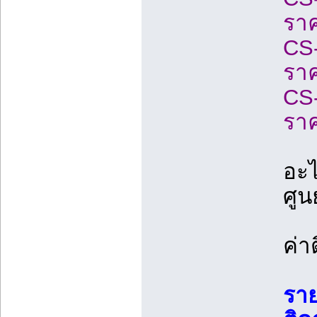
ราค
CS
ราค
CS
ราค
อะไ
ศู
ค่า
ราย