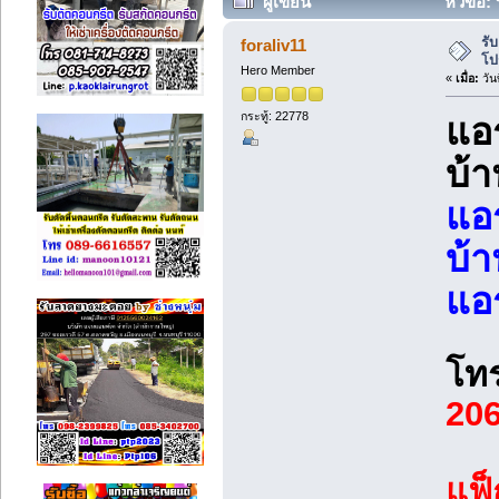
ผู้เขียน
หัวข้อ:
7316 ครั้ง)
รั
foraliv11
โป
Hero Member
«
เมื่อ:
วัน
กระทู้: 22778
แอร
บ้
แอร
บ้
แอ
โท
20
แฟ็