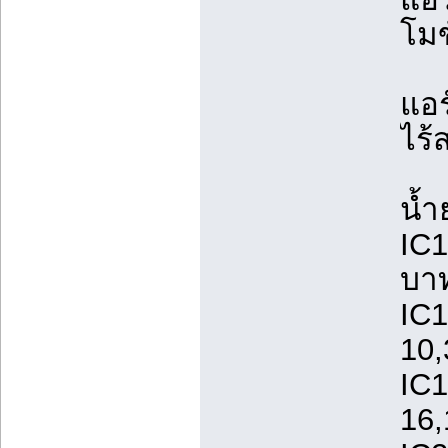
โมข
แอร
ไร้
น้ำ
IC1
บา
IC1
10
IC1
16