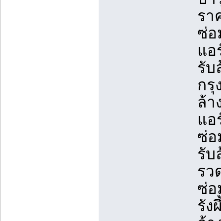
ราค
ซ่อ
แอร
รับ
กรุ
ล้า
แอร
ซ่อ
รับ
รวด
ซ่อ
รัง