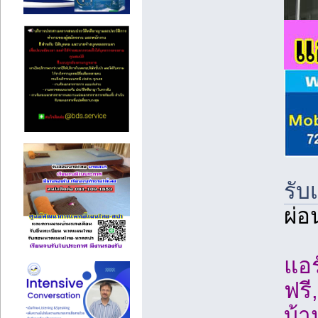
รับ
ผ่อ
แอร
ฟรี
บ้า