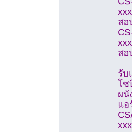
CS
xxx
สอ
CS
xxx
สอ
รับ
โซน
ผน
แอร
CS/
xxx