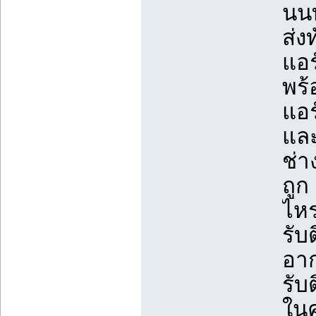
นนท
ส่ง
แอร
พร้
แอร
และ
ช่า
ถูก
ไหร
รับ
อา
รับ
ในค