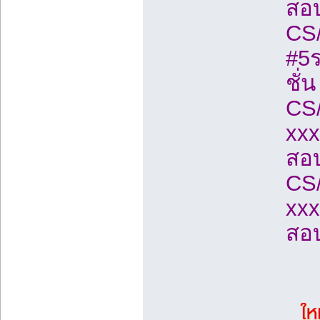
สอ
CS/
#5ร
ชั่
CS/
xxx
สอ
CS/
xxx
สอ