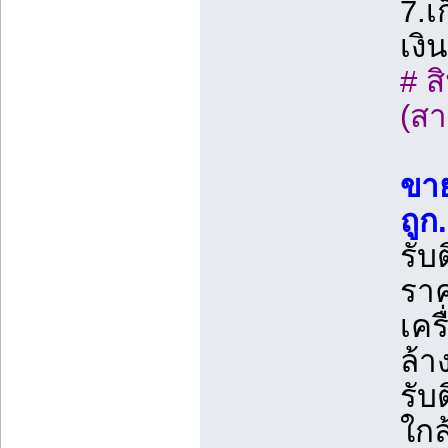
7.เ
เงิ
# ส
(สา
ขา
ถูก
รับ
ราค
เคร
ล้า
รับ
ใกล