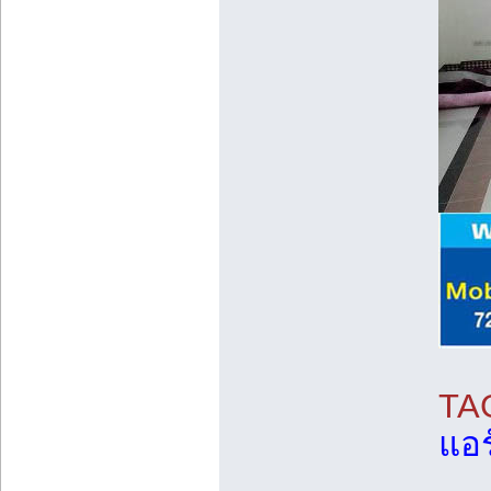
TA
แอร