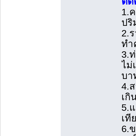
ติดต
1.ค
ปริ
2.ร
ทำค
3.
ไม่
บา
4.ส
เกิ
5.แ
เที
6.ข