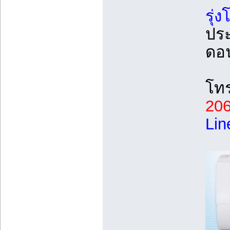
รุ่ง
ประ
ดอ
โท
206
Lin