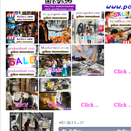
หน้า: [
1
]
2
3
...
17