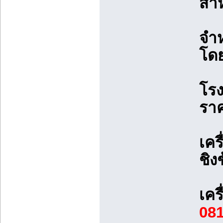
สำห
จำห
โดย
โรง
ราค
เคร
ชิง
เคร
08