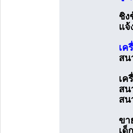
ชิง
แจ้
เคร
สนา
เคร
สนา
สน
ขาย
เด็