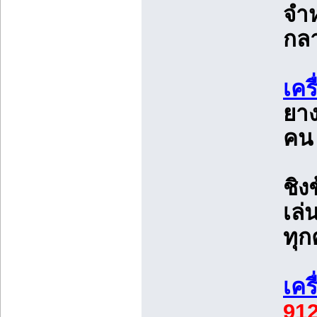
จำห
กลา
เคร
ยาง
คน 
ชิงช
เล่
ทุ
เคร
91