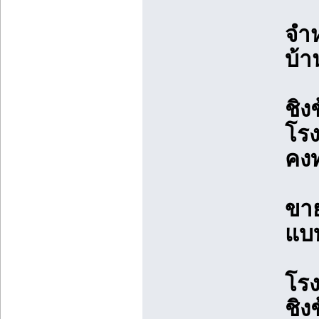
จำห
บ้า
ชิง
โรง
คงท
ขาย
แบบ
โรง
ชิง