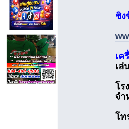
ชิง
www
เคร
เล่
โรง
จำห
โท