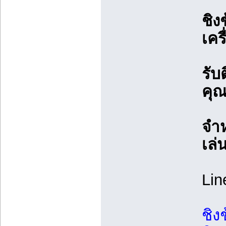
ชิง
เคร
รับ
คุ
จำห
เล
Lin
ชิง