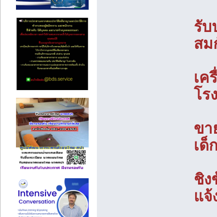
รับ
สมก
เคร
โรง
ขาย
เด็
ชิง
แจ้