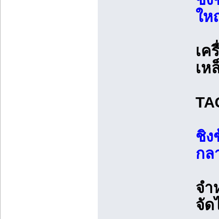
ใหญ
เคร
เหล
TAG
ชิง
กลา
จำ
จัด