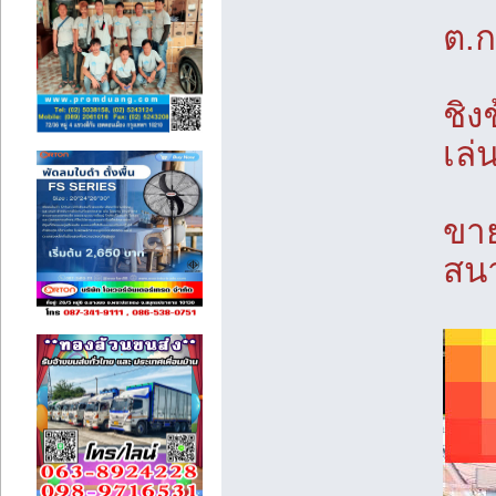
ต.ก
ชิง
เล
ขาย
สนา