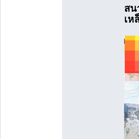
สนา
เหล