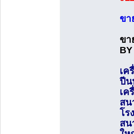
ขาย
ขาย
BY 
เคร
ปีน
เคร
สนา
โรง
สนา
ใหญ