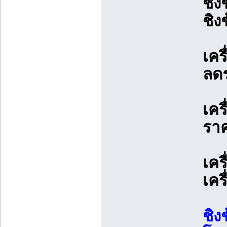
ชิง
ชิง
เคร
ลด
เคร
ราค
เคร
เคร
ชิง