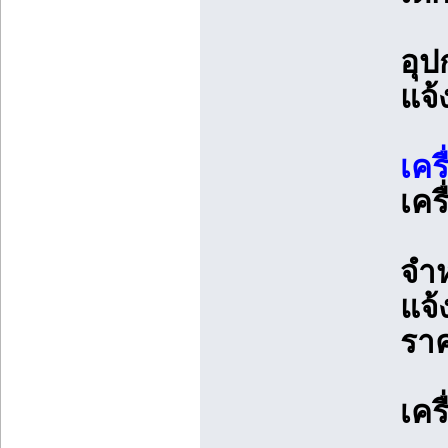
อุป
แจ้
เคร
เคร
จำห
แจ้
รา
เคร