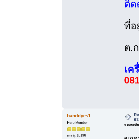
ติดต
ที่อย
ต.ก
เคร
081
Re
banddyes1
91
Hero Member
«
ตอบกลับ 
กระทู้: 18196
ขออน