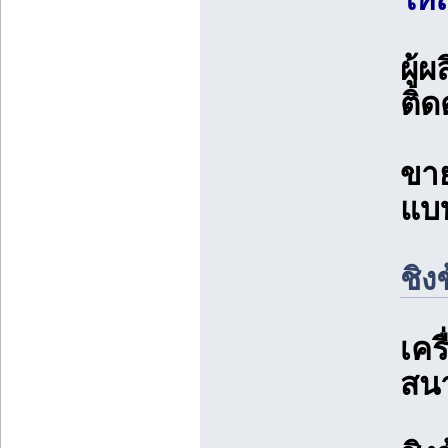
ผู้
ติดต
ขาย
แบบ
ชิง
เคร
สน