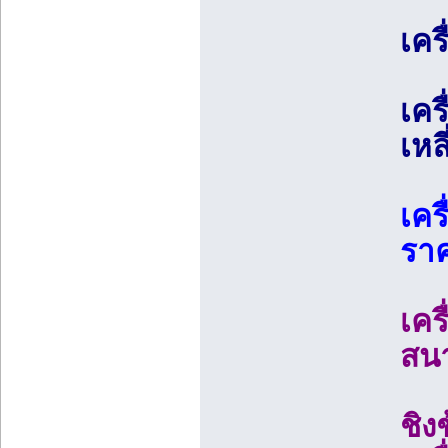
เคร
เคร
เหล
เคร
ราค
เคร
สน
ชิง