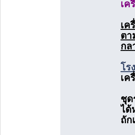
เคร
เคร
ตาม
กลา
โรง
เคร
ชุด
ได้
ถักแ