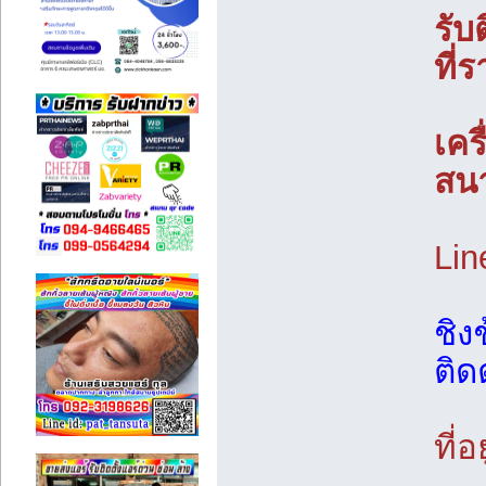
รับ
ที่
เคร
สน
Lin
ชิง
ติดต
ที่อย