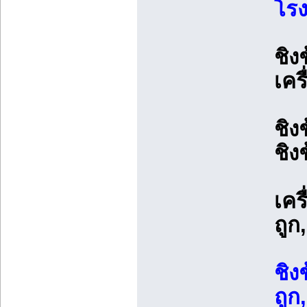
โร
ชิง
เคร
ชิง
ชิง
เคร
ถูก
ชิง
ถูก,