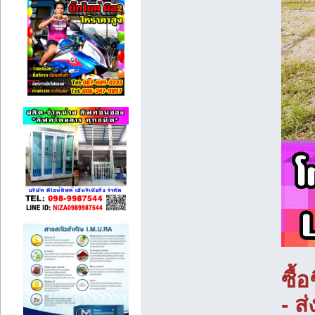
ซื้
- ส