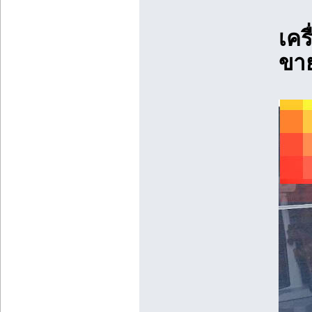
เคร
ขาย