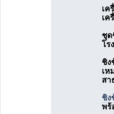
เคร
เคร
ชุด
โรง
ชิง
เหม
สา
ชิง
พร้