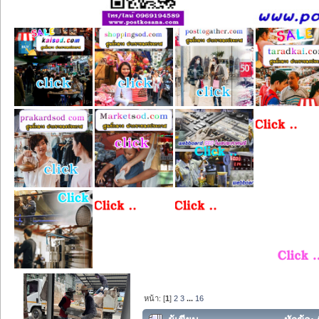
หน้า: [
1
]
2
3
...
16