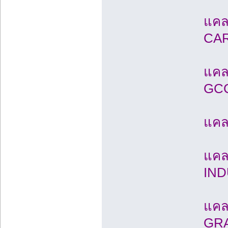
แคล
CA
แคล
GC
แคล
แคล
IND
แคล
GR