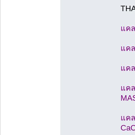
THA
แคล
แคล
แคล
แคล
MA
แคล
Ca