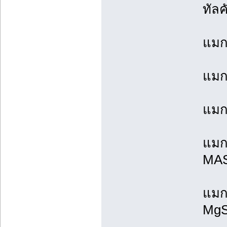
ทัล
แมก
แมก
แมก
แมก
MA
แมก
MgS