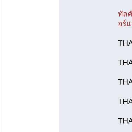
ทัล
อร์
THA
THA
THA
THA
THA