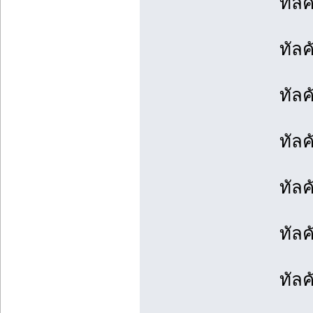
ทัล
ทัล
ทัล
ทัล
ทัล
ทัล
ทัล