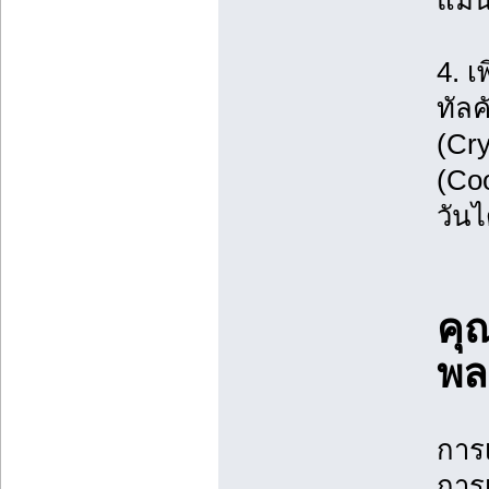
แม่
4. เ
ทัลค
(Cry
(Coo
วัน
คุ
พล
การ
การเ