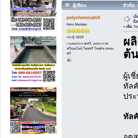
ผู้เขียน
หัวข้อ:
เม
polychemicals9
ฉี
Hero Member
«
เมื่อ:
วัน
กระทู้: 6618
ผล
เวบลงประกาศฟรี, ลงประกาศ
ฟรีออนไลน์ โพสฟรี โพสต์ขายของ
ต้
ฟรี
ผู้เ
ทัล
ประ
ทัล
อุต