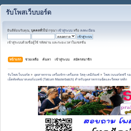
รับโพสเว็บบอร์ด
ยินดีต้อนรับคุณ,
บุคคลทั่วไป
กรุณา
เข้าสู่ระบบ
หรือ
ลงทะเบียน
เข้าสู่ระบบด้วยชื่อผู้ใช้ รหัสผ่าน และระยะเวลาในเซสชั่น
หน้าแรก
ช่วยเหลือ
ค้นหา
เข้าสู่ระบบ
สมัครสมาชิก
รับโพสเว็บบอร์ด
»
อุตสาหกรรม เครื่องจักร-เครื่องกล วัสดุ-เคมีภัณฑ์
»
โพสเวบบอร์ดฟรี รอง
เม็ดทัลคัมมาสเตอร์แบทช์ (Talcum Masterbatch) สำหรับอุตสาหกรรมฉีดและรีดพลาสติก