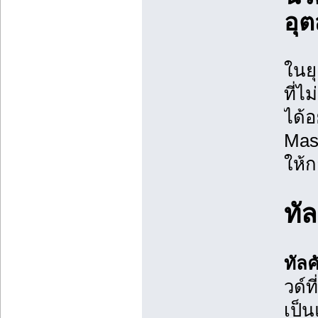
อุ
ในยุ
ที่ไ
ได้อ
Mast
ให้
ทั
ทัล
วด์ท
เป็น