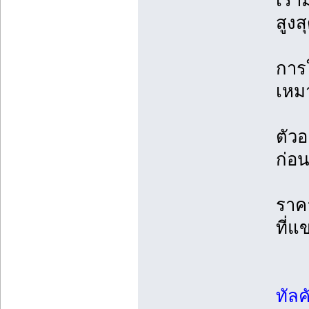
เราม
สูงส
การ
เหม
ตัวอ
ก่อนส
ราคา
ที่แ
ทัลค