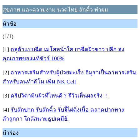
สุขภาพ และความงาม นวดไทย สักคิ้ว ทำผม
หัวข้อ
(1/1)
[1]
กลูต้าแบบฉีด เมโสหน้าใส ยาฉีดผิวขาว ปลีก ส่ง
คุณภาพของแท้ชัวร์ 100%
[2]
อาหารเสริมสำหรับผู้ป่วยมะเร็ง อิมูร่าเป็นอาหารเสริม
สำหรับคนทำคีโม เพิ่ม NK Cell
[3]
ดริปวิตามินผิวที่ไหนดี ? รีวิวเห็นผลจริง !!
[4]
รับสักปาก รับสักคิ้ว รับจี้ไฝติ่งเนื้อ ตลาดปากทาง
ลำลูกกา ใกล้สนามธูปเตมีย์.
นำร่อง