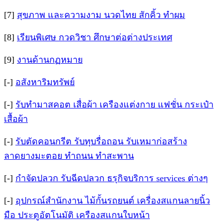
[7]
สุขภาพ และความงาม นวดไทย สักคิ้ว ทำผม
[8]
เรียนพิเศษ กวดวิชา ศึกษาต่อต่างประเทศ
[9]
งานด้านกฏหมาย
[-]
อสังหาริมทรัพย์
[-]
รับทำมาสคอต เสื่อผ้า เครืองแต่งกาย แฟชั่น กระเป๋า
เสื้อผ้า
[-]
รับตัดคอนกรีต รับทุบรื่อถอน รับเหมาก่อสร้าง
ลาดยางมะตอย ทำถนน ทำสะพาน
[-]
กำจัดปลวก รับฉีดปลวก ธรุกิจบริการ services ต่างๆ
[-]
อุปกรณ์สำนักงาน ไม้กั้นรถยนต์ เครื่องสแกนลายนิ้ว
มือ ประตูอัตโนมัติ เครืองสแกนใบหน้า