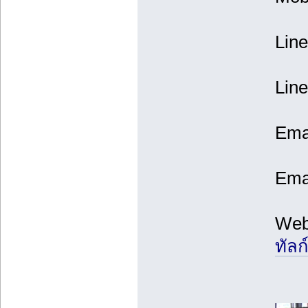
Line
Line
Ema
Emai
Web
ทัล