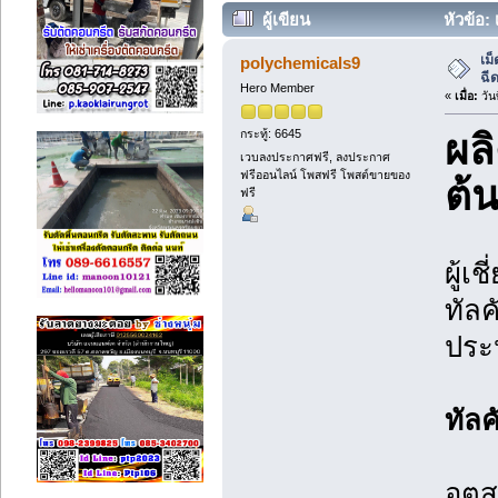
ผู้เขียน
หัวข้อ:
เม
polychemicals9
ฉี
Hero Member
«
เมื่อ:
วัน
กระทู้: 6645
ผล
เวบลงประกาศฟรี, ลงประกาศ
ฟรีออนไลน์ โพสฟรี โพสต์ขายของ
ต้
ฟรี
ผู้เ
ทัล
ประ
ทัล
อุต