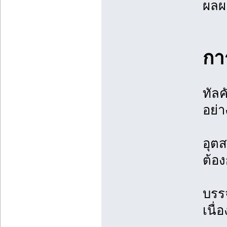
ผลผล
กา
ทัล
อย่
อุต
ต้อ
บรร
เนื