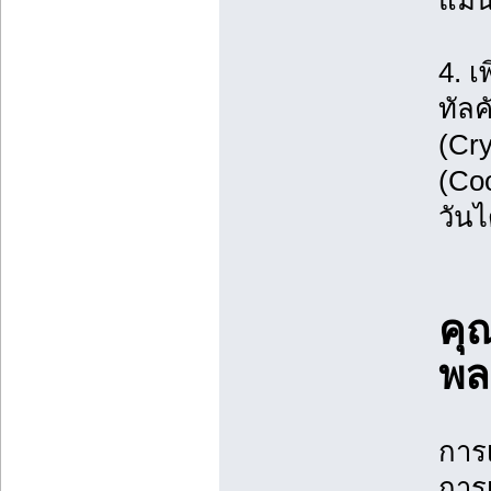
แม่
4. เ
ทัลค
(Cry
(Coo
วัน
คุ
พล
การ
การเ