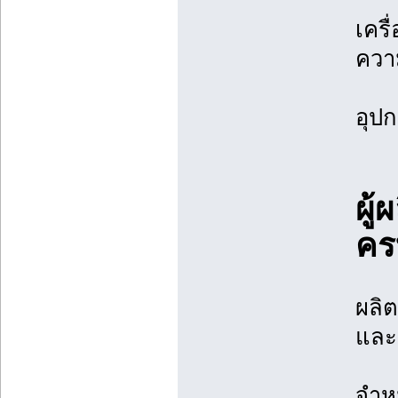
เครื
ควา
อุป
ผู
คร
ผลิต
และ
จำหน