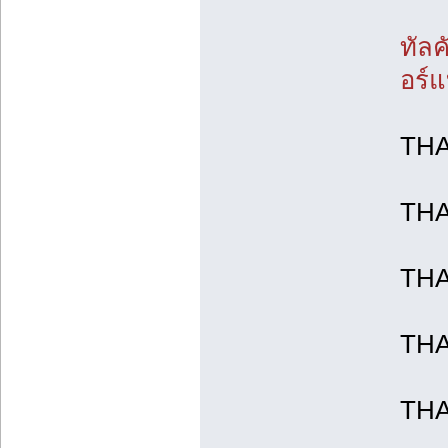
ทัล
อร์
THA
THA
THA
THA
THA