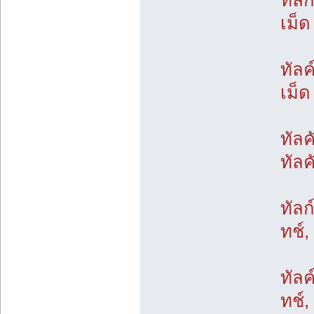
ทัลก
เม็ด
ทัลค
เม็ด
ทัลค
ทัลค
ทัลก
ทช์,
ทัลค
ทช์,