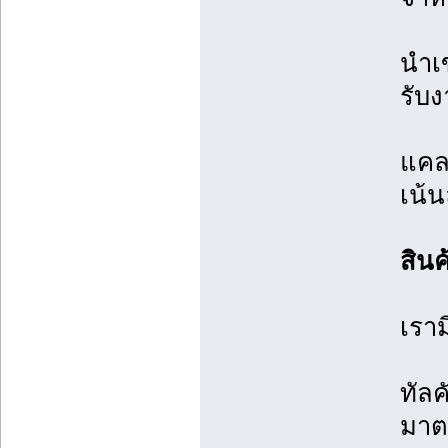
นำเ
รับ
แคล
เน้
สิน
เรา
ทัล
มาต