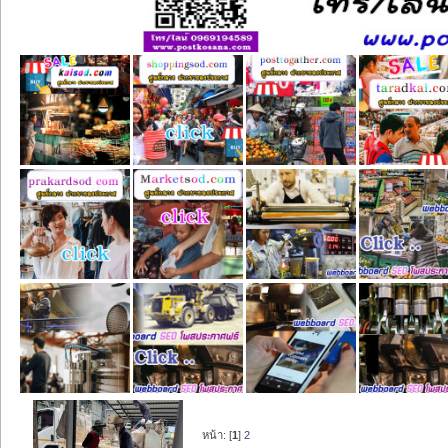
หน้า: [
1
]
2