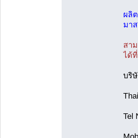
ผลิต
มาส
สามา
ได้ที่
บริษ
Tha
Tel
Mob