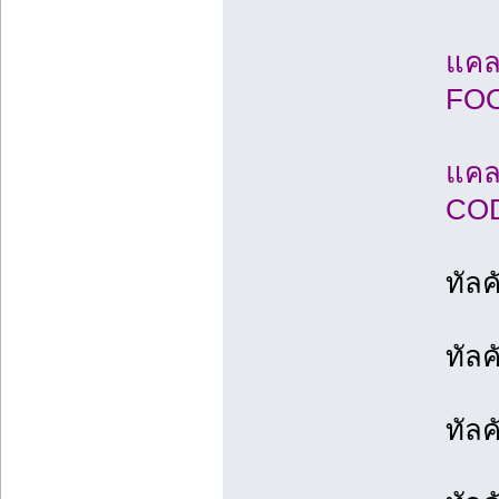
แคล
FOO
แคล
CO
ทัล
ทัล
ทัล