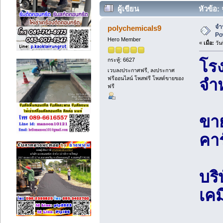
ผู้เขียน
หัวข้อ:
จำ
polychemicals9
Po
Hero Member
«
เมื่อ:
วันท
กระทู้: 6627
โรง
เวบลงประกาศฟรี, ลงประกาศ
ฟรีออนไลน์ โพสฟรี โพสต์ขายของ
จำ
ฟรี
ขาย
คา
บร
เคม