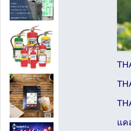
TH
TH
TH
แค