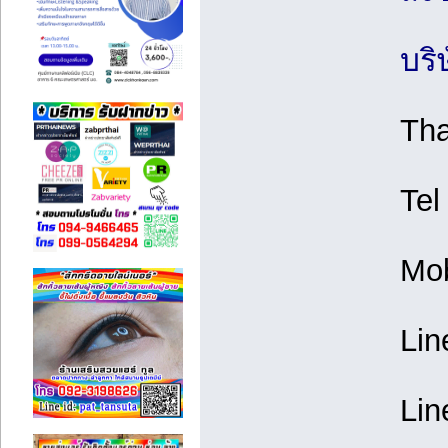
บริ
Tha
Tel
Mob
Lin
Lin