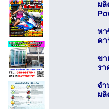
ผลิ
Pow
หาซ
คา
ขา
รา
จำห
ผล