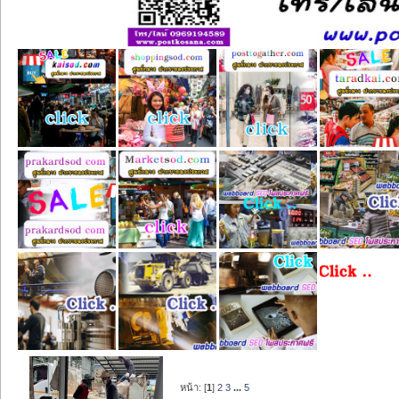
หน้า: [
1
]
2
3
...
5