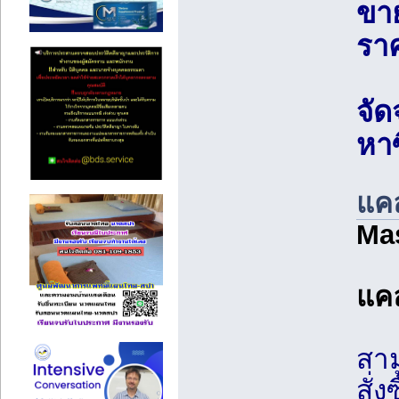
ขา
ราค
จั
หาซ
แค
Mas
แคล
สาม
สั่ง