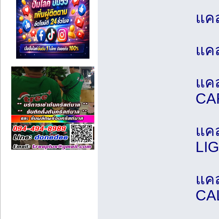
แค
แค
แคล
CA
แค
LI
แคล
CA