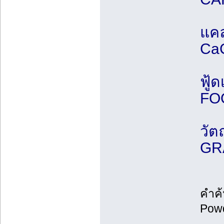
แค
Ca
ฟู้
FO
วัต
GR
คำค้
Powd