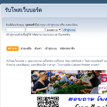
รับโพสเว็บบอร์ด
ยินดีต้อนรับคุณ,
บุคคลทั่วไป
กรุณา
เข้าสู่ระบบ
หรือ
ลงทะเบียน
เข้าสู่ระบบด้วยชื่อผู้ใช้ รหัสผ่าน และระยะเวลาในเซสชั่น
หน้าแรก
ช่วยเหลือ
ค้นหา
เข้าสู่ระบบ
สมัครสมาชิก
รับโพสเว็บบอร์ด
»
อุตสาหกรรม เครื่องจักร-เครื่องกล วัสดุ-เคมีภัณฑ์
»
โพสเวบบอร์ดฟรี รอง
จำหน่าย แคลเซียมผง, แคลเซียมเม็ด ราคาถูก , โรงงานผลิต Calcium Powder ขายส่ง*