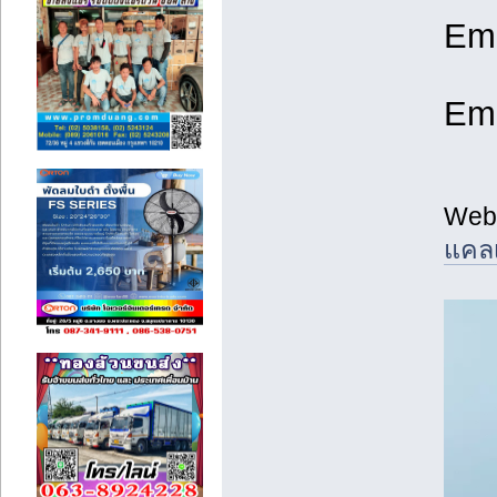
Ema
Ema
Webs
แคล