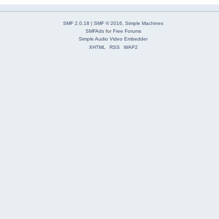
SMF 2.0.18
|
SMF © 2016
,
Simple Machines
SMFAds
for
Free Forums
Simple Audio Video Embedder
XHTML
RSS
WAP2