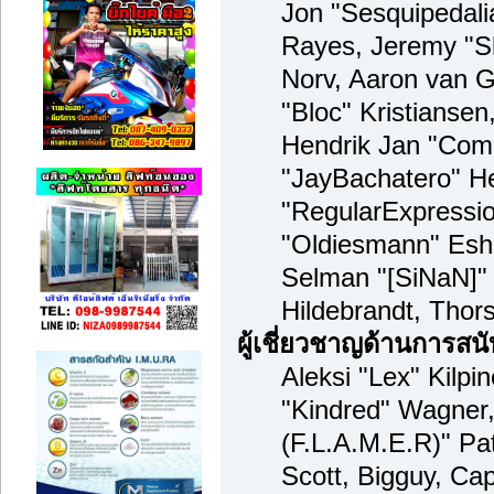
Jon "Sesquipedalia
Rayes, Jeremy "S
Norv, Aaron van G
"Bloc" Kristianse
Hendrik Jan "Comp
"JayBachatero" H
"RegularExpressi
"Oldiesmann" Esho
Selman "[SiNaN]" 
Hildebrandt, Thor
ผู้เชี่ยวชาญด้านการสน
Aleksi "Lex" Kilpi
"Kindred" Wagner,
(F.L.A.M.E.R)" Pat
Scott, Bigguy, Ca