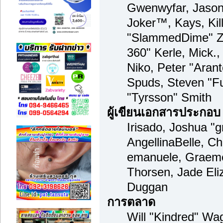
Gwenwyfar, Jason 
Joker™, Kays, Kil
"SlammedDime" Zu
360" Kerle, Mick.
Niko, Peter "Arant
Spuds, Steven "F
"Tyrsson" Smith
ผู้เขียนเอกสารประกอบ
Irisado, Joshua "
AngellinaBelle, Cha
emanuele, Graeme
Thorsen, Jade Eli
Duggan
การตลาด
Will "Kindred" Wa