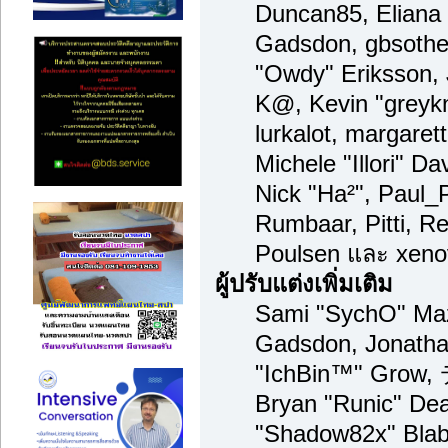
Duncan85, Eliana 
Gadsdon, gbsother
"Owdy" Eriksson, 
K@, Kevin "greykni
lurkalot, margaret
Michele "Illori" Da
Nick "Ha²", Paul_
Rumbaar, Pitti, 
Poulsen และ xeno
ผู้ปรับแต่งเพิ่มเติม
Sami "SychO" Maz
Gadsdon, Jonatha
"IchBin™" Grow,
Bryan "Runic" Dea
"Shadow82x" Blabe