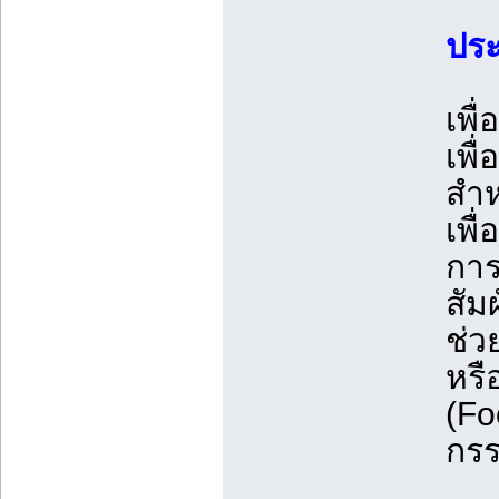
ประ
เพื
เพื
สำห
เพื
การ
สัม
ช่ว
หรื
(Fo
กรร