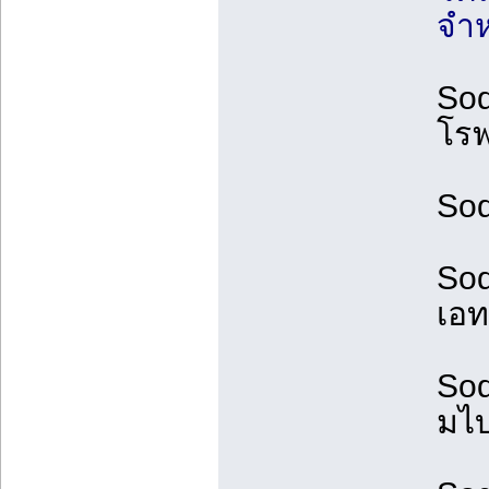
จำห
Sod
โรฟ
Sod
Sod
เอท
Sod
มไ