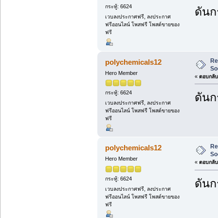
กระทู้: 6624
ดันกร
เวบลงประกาศฟรี, ลงประกาศ
ฟรีออนไลน์ โพสฟรี โพสต์ขายของ
ฟรี
Re
polychemicals12
So
Hero Member
«
ตอบกลับ 
กระทู้: 6624
ดันกร
เวบลงประกาศฟรี, ลงประกาศ
ฟรีออนไลน์ โพสฟรี โพสต์ขายของ
ฟรี
Re
polychemicals12
So
Hero Member
«
ตอบกลับ 
กระทู้: 6624
ดันกร
เวบลงประกาศฟรี, ลงประกาศ
ฟรีออนไลน์ โพสฟรี โพสต์ขายของ
ฟรี