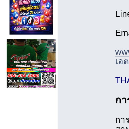
Lin
Ema
www
เอ
TH
กา
การ