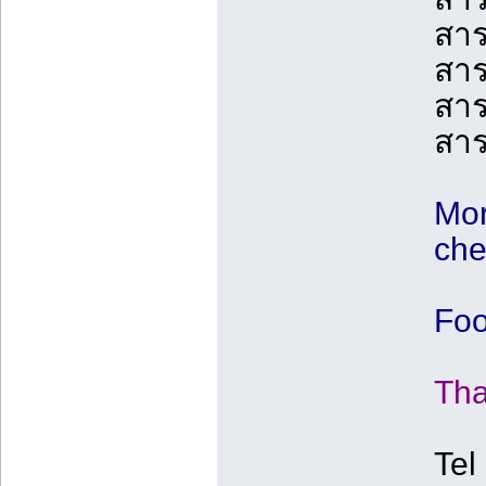
สาร
สาร
สาร
สาร
Mor
che
Foo
Tha
Tel