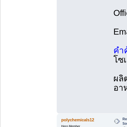
Offi
Ema
คำ
โซเ
ผลิ
อาห
Re
polychemicals12
So
Hero Member