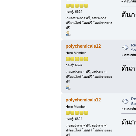
«
ตอบกลับ 
กระทู้: 6624
ดันก
เวบลงประกาศฟรี, ลงประกาศ
ฟรีออนไลน์ โพสฟรี โพสต์ขายของ
ฟรี
Re
polychemicals12
So
Hero Member
«
ตอบกลับ 
กระทู้: 6624
ดันกร
เวบลงประกาศฟรี, ลงประกาศ
ฟรีออนไลน์ โพสฟรี โพสต์ขายของ
ฟรี
Re
polychemicals12
So
Hero Member
«
ตอบกลับ 
กระทู้: 6624
ดันกร
เวบลงประกาศฟรี, ลงประกาศ
ฟรีออนไลน์ โพสฟรี โพสต์ขายของ
ฟรี