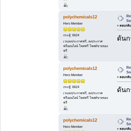
Re
polychemicals12
So
Hero Member
«
ตอบกลับ 
กระทู้: 6624
ดันกร
เวบลงประกาศฟรี, ลงประกาศ
ฟรีออนไลน์ โพสฟรี โพสต์ขายของ
ฟรี
Re
polychemicals12
So
Hero Member
«
ตอบกลับ 
กระทู้: 6624
ดันกร
เวบลงประกาศฟรี, ลงประกาศ
ฟรีออนไลน์ โพสฟรี โพสต์ขายของ
ฟรี
Re
polychemicals12
So
Hero Member
«
ตอบกลับ 