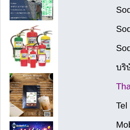
Sod
Sod
Sod
บริ
Tha
Tel
Mob