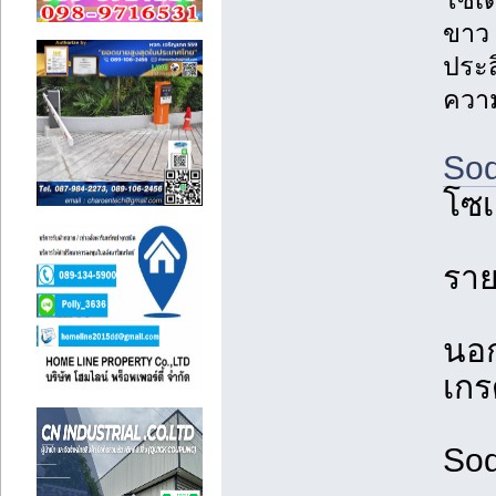
โซเด
ขาว 
ประส
ความ
Sod
โซเ
ราย
นอก
เกร
Sod