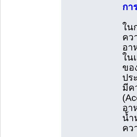
การ
ในก
ควา
อาห
ในแ
ของ
ประ
มีค
(Ac
อาห
น้ำ
ควา