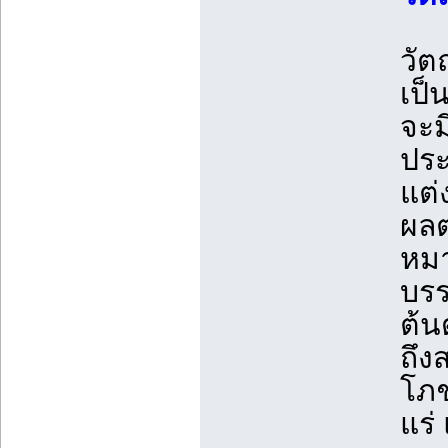
วัต
เป็
จะม
ประ
แต่
ผลต
หมา
บรร
ต้น
ถึง
โภช
แร่