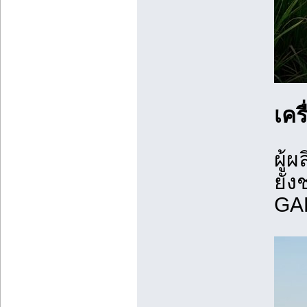
เคร
ผู้ผ
ยัง
GAB