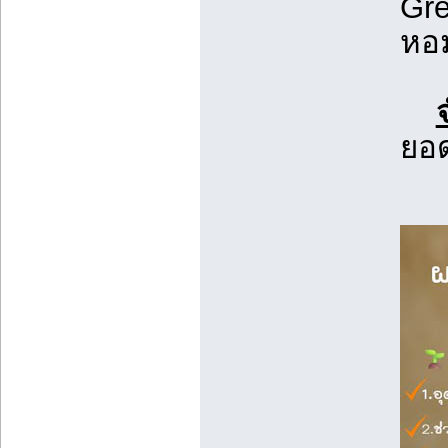
Gre
หอม
ยอด