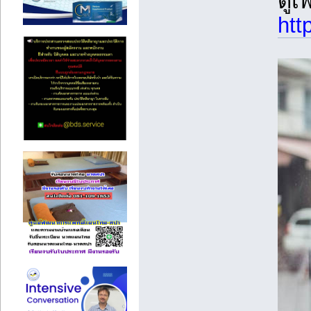
ดูเ
htt