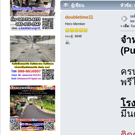
ผู้เขียน
หัวข้อ: 
เม
doubletime11
มะ
Hero Member
«
เมื่อ:
วัน
กระทู้: 4848
จำ
(Pu
ครบ
พรี
โรง
มีน
ติด