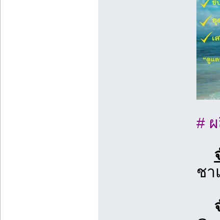
# ผ
ชาเ