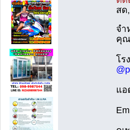
สด
จำห
คุณ
โรง
@p
แอด
Ema