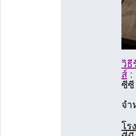
วิธ
ส์
: 
ซีซี
จำ
โรง