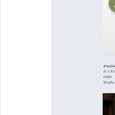
ส่วนปร
ถั่ว 5 ส
GABA
อินนูลิน