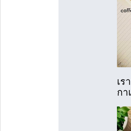
เร
กาแ