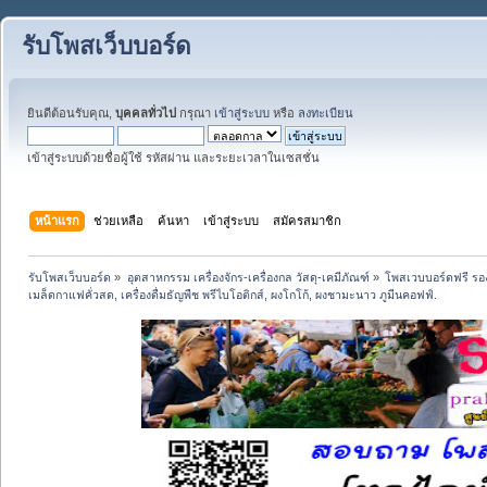
รับโพสเว็บบอร์ด
ยินดีต้อนรับคุณ,
บุคคลทั่วไป
กรุณา
เข้าสู่ระบบ
หรือ
ลงทะเบียน
เข้าสู่ระบบด้วยชื่อผู้ใช้ รหัสผ่าน และระยะเวลาในเซสชั่น
หน้าแรก
ช่วยเหลือ
ค้นหา
เข้าสู่ระบบ
สมัครสมาชิก
รับโพสเว็บบอร์ด
»
อุตสาหกรรม เครื่องจักร-เครื่องกล วัสดุ-เคมีภัณฑ์
»
โพสเวบบอร์ดฟรี รอง
เมล็ดกาแฟคั่วสด, เครื่องดื่มธัญพืช พรีไบโอติกส์, ผงโกโก้, ผงชามะนาว ภูมีนคอฟฟ์.