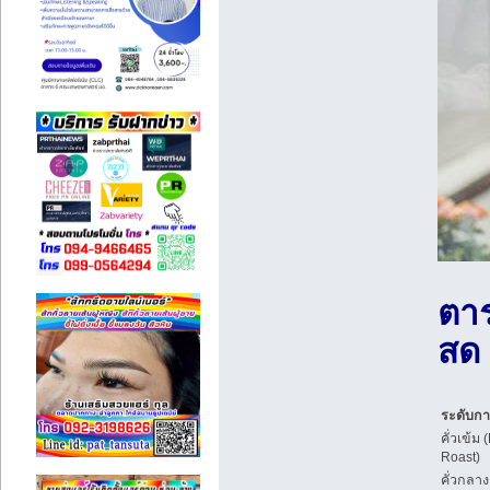
ตาร
สด
ระดับการ
คั่วเข้ม 
Roast)
คั่วกลาง