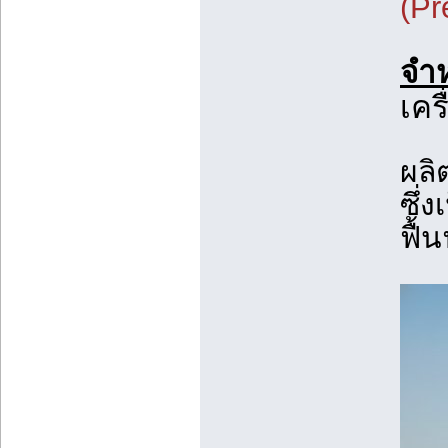
(Pr
จำห
เคร
ผลิ
ซึ่ง
ฟื้