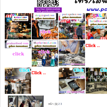
หน้า: [
1
]
2
3