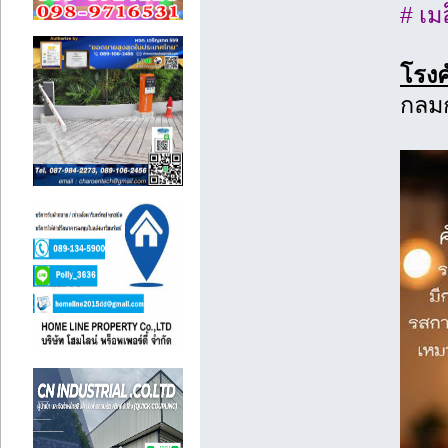
# เม
โรงค
กลมก