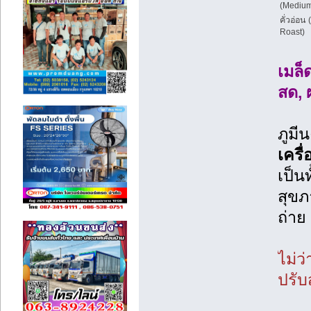
(Medium
คั่วอ่อน 
Roast)
เมล็
สด, 
ภูมี
เครื
เป็นท
สุขภ
ถ่าย
ไม่ว
ปรับ