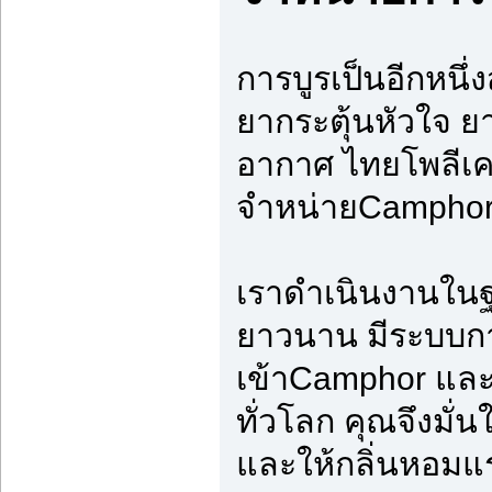
การบูรเป็นอีกหนึ
ยากระตุ้นหัวใจ 
อากาศ ไทยโพลีเค
จำหน่ายCampho
เราดำเนินงานในฐ
ยาวนาน มีระบบกา
เข้าCamphor และ
ทั่วโลก คุณจึงมั่น
และให้กลิ่นหอม