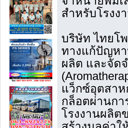
จำหน่ายพิมเ
สำหรับโรงง
บริษัท ไทยโ
ทางแก้ปัญหาที
ผลิต และจัด
(Aromatherap
แว็กซ์อุตสาห
กล็อตผ่านการ
โรงงานผลิตขอ
สร้างมูลค่าให