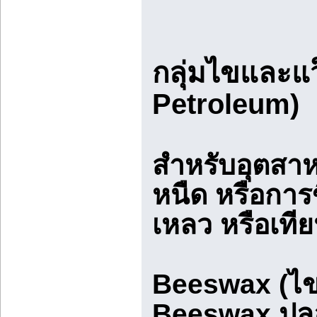
กลุ่มไขและแว
Petroleum)
สำหรับอุตสาห
หนืด หรือการข
เหลว หรือเที
Beeswax (ไขผ
Beeswax ปลอด