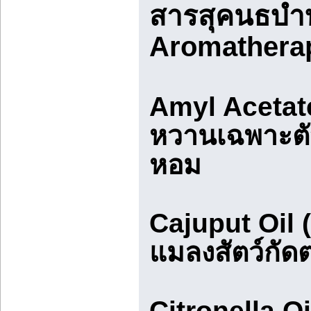
สารสุคนธบำบ
Aromatherap
Amyl Acetate
หวานเฉพาะตั
หอม
Cajuput Oil 
แมลงสัตว์กัดต
Citronella O