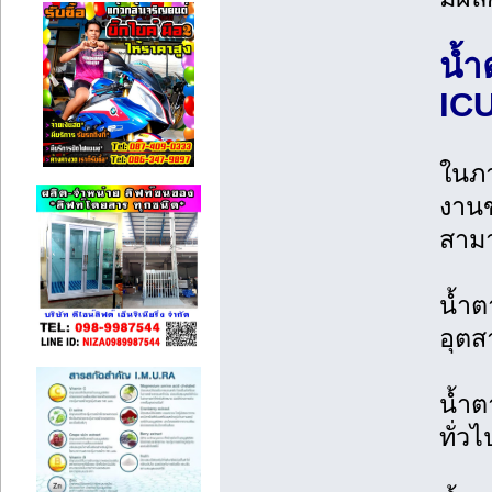
น้ำ
ICU
ในภา
งานข
สามา
น้ำต
อุตส
น้ำต
ทั่ว