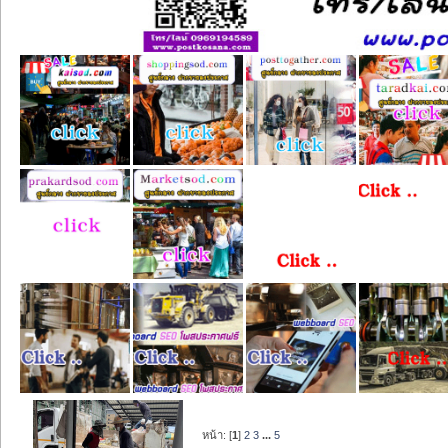
หน้า: [
1
]
2
3
...
5