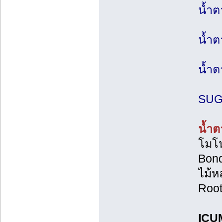
น้ำต
น้ำ
น้ำต
SU
น้ำต
โมโน
Bond
ไม้ห
Root
ICU