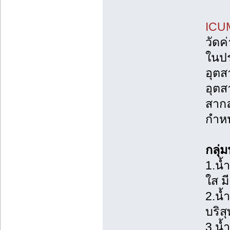
ICUM
วัดค
ในป
อุตส
อุตส
สากล
กำหน
กลุ่
1.น้
ใส มี
2.น้
บริสุท
3.น้