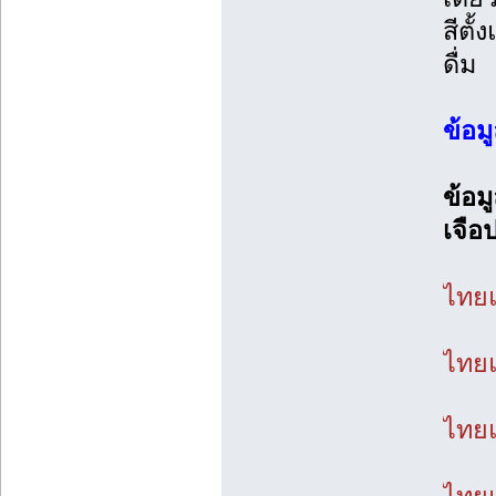
สีตั
ดื่ม
ข้อมู
ข้อม
เจือ
ไทยแ
ไทยแ
ไทยแ