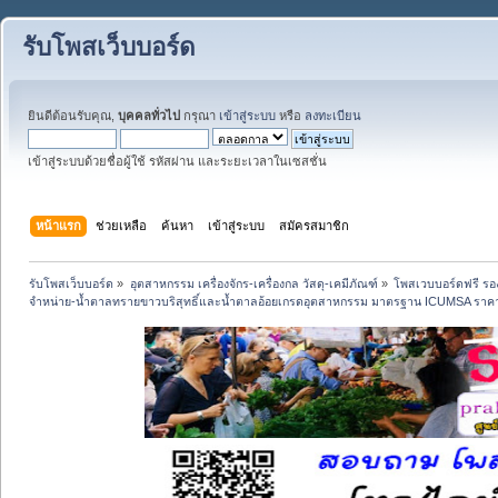
รับโพสเว็บบอร์ด
ยินดีต้อนรับคุณ,
บุคคลทั่วไป
กรุณา
เข้าสู่ระบบ
หรือ
ลงทะเบียน
เข้าสู่ระบบด้วยชื่อผู้ใช้ รหัสผ่าน และระยะเวลาในเซสชั่น
หน้าแรก
ช่วยเหลือ
ค้นหา
เข้าสู่ระบบ
สมัครสมาชิก
รับโพสเว็บบอร์ด
»
อุตสาหกรรม เครื่องจักร-เครื่องกล วัสดุ-เคมีภัณฑ์
»
โพสเวบบอร์ดฟรี รอง
จำหน่าย-น้ำตาลทรายขาวบริสุทธิ์และน้ำตาลอ้อยเกรดอุตสาหกรรม มาตรฐาน ICUMSA ราคา