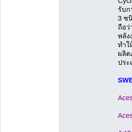
Cycl
รับ
3 ชน
ถือว
พลัง
ทำให
ผลิต
ประเ
SWEE
Aces
Aces