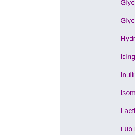
Glyce
Glyc
Hydr
Icin
Inuli
Isom
Lact
Luo 