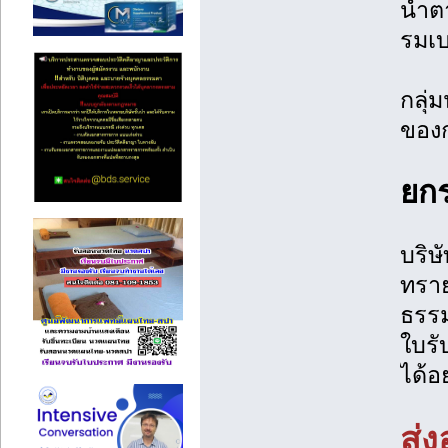
น้ำต
รมเบ
กลุ่
ของก
ยกร
บริษ
ทราย
ธรรม
ใบรั
ได้อ
ส่ง