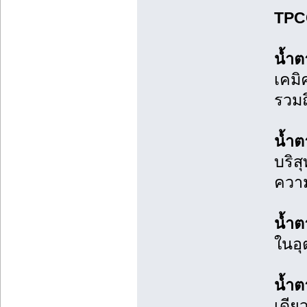
TPC
น้ำ
เคมิ
รวมถ
น้ำต
บริส
ความ
น้ำต
ในอุ
น้ำต
เดีย