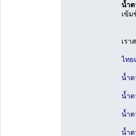
น้ำ
เข้ม
เราส
ไทยแ
น้ำต
น้ำ
น้ำ
น้ำต