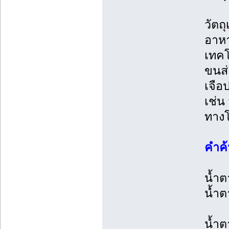
วัตถ
อาหา
เทคโ
ขนส่
เจือ
เช่น
ทางโ
คำค้
น้ำต
น้ำ
น้ำต