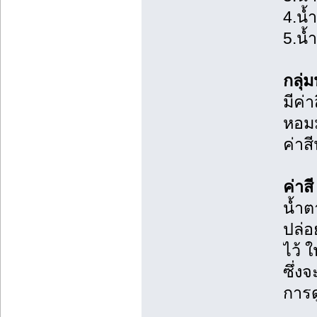
4.น้
5.น้
กลุ่
มีค่
หอม
ค่าส
ค่าส
น้ำต
ปล่อ
ไว้ 
ซึ่ง
การด