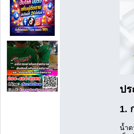
ปร
1. 
น้ำต