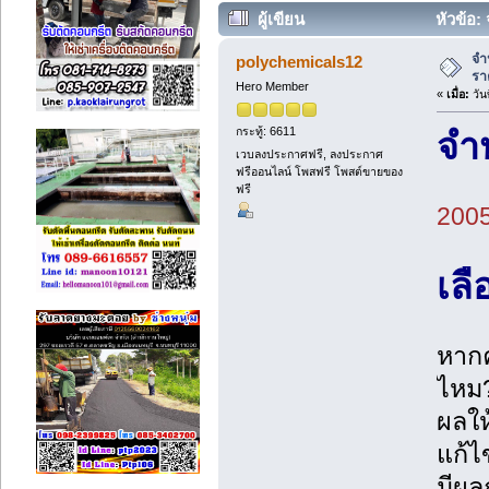
ผู้เขียน
หัวข้อ:
จำ
polychemicals12
รา
Hero Member
«
เมื่อ:
วัน
กระทู้: 6611
จำ
เวบลงประกาศฟรี, ลงประกาศ
ฟรีออนไลน์ โพสฟรี โพสต์ขายของ
ฟรี
200
เล
หากค
ไหม?
ผลให
แก้ไ
มีผล