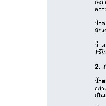
เล็ก
ความ
น้ำต
ท้อง
น้ำต
ใช้ใ
2. 
น้ำต
อย่า
เป็น