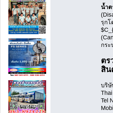
น้ำต
(Dis
รุกโ
$C_{
(Can
กระบ
ตรว
สินค
บริษ
Thai
Tel 
Mobi