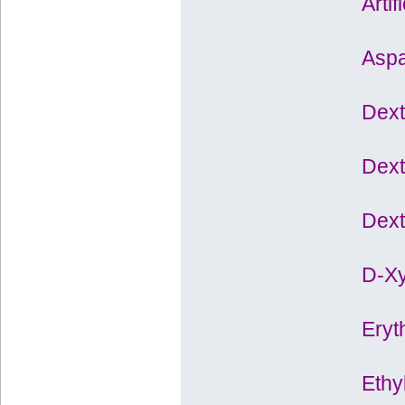
Arti
Aspa
Dext
Dext
Dext
D-Xy
Eryth
Ethy