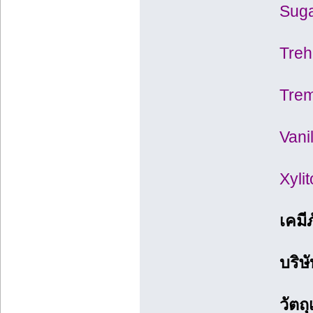
Suga
Treh
Trem
Vani
Xyli
เคมี
บริษ
วัตถ