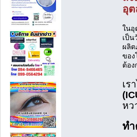
อุ
ในอุ
เป็น
ผลิต
ของโ
ต้อง
เรา
(I
หวา
ทำค