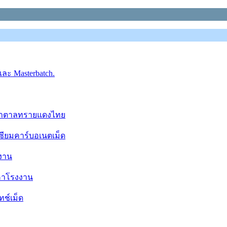
ละ Masterbatch.
น้ำตาลทรายแดงไทย
ซียมคาร์บอเนตเม็ด
งงาน
าคาโรงงาน
ช์เม็ด