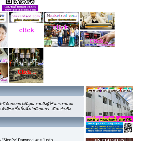
ปได้เลยหากไม่มีคุณ รวมถึงผู้ใช้ของเราและ
ิชม ซึ่งเป็นสิ่งสำคัญแก่เราเป็นอย่างยิ่ง
my "SleePy" Darwood และ Justin