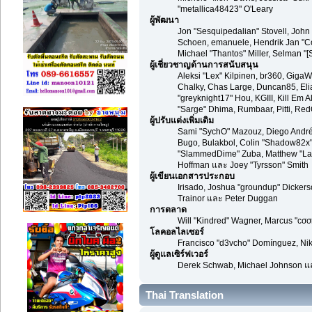
"metallica48423" O'Leary
ผู้พัฒนา
Jon "Sesquipedalian" Stovell, John
Schoen, emanuele, Hendrik Jan "Co
Michael "Thantos" Miller, Selman "[
ผู้เชี่ยวชาญด้านการสนับสนุน
Aleksi "Lex" Kilpinen, br360, GigaWa
Chalky, Chas Large, Duncan85, Elia
"greyknight17" Hou, KGIII, Kill Em Al
"Sarge" Dhima, Rumbaar, Pitti, R
ผู้ปรับแต่งเพิ่มเติม
Sami "SychO" Mazouz, Diego André
Bugo, Bulakbol, Colin "Shadow82x" 
"SlammedDime" Zuba, Matthew "Labra
Hoffman และ Joey "Tyrsson" Smith
ผู้เขียนเอกสารประกอบ
Irisado, Joshua "groundup" Dickers
Trainor และ Peter Duggan
การตลาด
Will "Kindred" Wagner, Marcus "cσσ
โลคอลไลเซอร์
Francisco "d3vcho" Domínguez, Nik
ผู้ดูแลเซิร์ฟเวอร์
Derek Schwab, Michael Johnson แล
Thai Translation