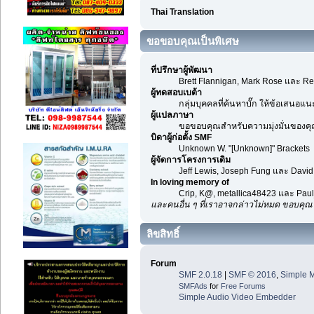
Thai Translation
ขอขอบคุณเป็นพิเศษ
ที่ปรึกษาผู้พัฒนา
Brett Flannigan, Mark Rose และ Re
ผู้ทดสอบเบต้า
กลุ่มบุคคลที่ค้นหาบั๊ก ให้ข้อเสนอแน
ผู้แปลภาษา
ขอขอบคุณสำหรับความมุ่งมั่นของคุณ 
บิดาผู้ก่อตั้ง SMF
Unknown W. "[Unknown]" Brackets
ผู้จัดการโครงการเดิม
Jeff Lewis, Joseph Fung และ Davi
In loving memory of
Crip, K@, metallica48423 และ Pau
และคนอื่น ๆ ที่เราอาจกล่าวไม่หมด ขอบคุ
ลิขสิทธิ์
Forum
SMF 2.0.18
|
SMF © 2016
,
Simple 
SMFAds
for
Free Forums
Simple Audio Video Embedder