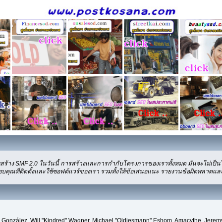
ร้าง SMF 2.0 ในวันนี้ การสร้างและการกำกับโครงการของเราทั้งหมด มันจะไม่เป็นไ
บคุณที่ติดตั้งและใช้ซอฟต์แวร์ของเรา รวมทั้งให้ข้อเสนอแนะ รายงานข้อผิดพลาดและคำต
uki" González, Will "Kindred" Wagner, Michael "Oldiesmann" Eshom, Amacythe, Jere