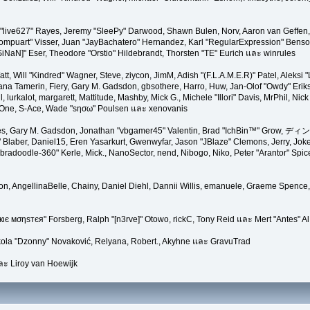
 "live627" Rayes, Jeremy "SleePy" Darwood, Shawn Bulen, Norv, Aaron van Geffen, A
mpuart" Visser, Juan "JayBachatero" Hernandez, Karl "RegularExpression" Bens
SiNaN]" Eser, Theodore "Orstio" Hildebrandt, Thorsten "TE" Eurich และ winrules
tt, Will "Kindred" Wagner, Steve, ziycon, JimM, Adish "(F.L.A.M.E.R)" Patel, Aleksi 
na Tamerin, Fiery, Gary M. Gadsdon, gbsothere, Harro, Huw, Jan-Olof "Owdy" Eriks
l, lurkalot, margarett, Mattitude, Mashby, Mick G., Michele "Illori" Davis, MrPhil, Nic
edOne, S-Ace, Wade "sησω" Poulsen และ xenovanis
s, Gary M. Gadsdon, Jonathan "vbgamer45" Valentin, Brad "IchBin™" Grow, ディン10
Blaber, Daniel15, Eren Yasarkurt, Gwenwyfar, Jason "JBlaze" Clemons, Jerry, Joker
doodle-360" Kerle, Mick., NanoSector, nend, Nibogo, Niko, Peter "Arantor" Spicer
on, AngellinaBelle, Chainy, Daniel Diehl, Dannii Willis, emanuele, Graeme Spence
кιє мσηѕтєя" Forsberg, Ralph "[n3rve]" Otowo, rickC, Tony Reid และ Mert "Antes" A
ola "Dzonny" Novaković, Relyana, Robert., Akyhne และ GravuTrad
ะ Liroy van Hoewijk