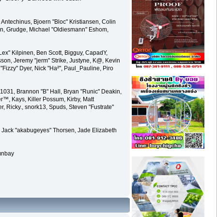
ntechinus, Bjoern "Bloc" Kristiansen, Colin
on, Grudge, Michael "Oldiesmann" Eshom,
"Lex" Kilpinen, Ben Scott, Bigguy, CapadY,
son, Jeremy "jerm" Strike, Justyne, K@, Kevin
k "Fizzy" Dyer, Nick "Ha²", Paul_Pauline, Piro
31, Brannon "B" Hall, Bryan "Runic" Deakin,
™, Kays, Killer Possum, Kirby, Matt
, Ricky., snork13, Spuds, Steven "Fustrate"
, Jack "akabugeyes" Thorsen, Jade Elizabeth
lınbay