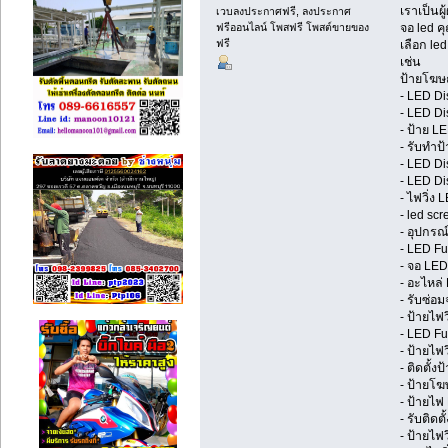
เราเป็นผ
เวบลงประกาศฟรี, ลงประกาศ
ฟรีออนไลน์ โพสฟรี โพสต์ขายของ
จอ led 
ฟรี
เลือก le
เช่น
ป้ายโฆษณ
- LED Di
- LED Di
- ป้าย L
- รับทำป
- LED Di
- LED Di
- ไฟวิ่ง 
- led scr
- อุปกรณ
- LED Fu
- จอ LED
- อะไหล่
- รับซ่อ
- ป้ายไฟว
- LED Fu
- ป้ายไฟว
- ติดตั้งป
- ป้ายโ
- ป้ายไฟ
- รับติดตั
- ป้ายไฟวิ