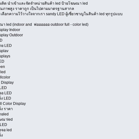
ู้ผลิต นำเข้าและจัดจำหน่ายสินค้า led ป้ายโฆษณา led
คุณภาพสูง ราคาถูก เป็นไปตามมาตรฐานสากล
d เลือกความไว้วางใจจากเรา sandy LED ผู้เชี่ยวชาญในสินค้า led ทุกรูปแบบ
า led (indoor and ฟออออออ outdoor full - color led)
splay Indoor
splay Outdoor
ED
้าย LED
splav
splays
LED
een
์led
llcolor
 Display
 LED
มจอ LED
ิ่ง LED
ll Color Display
ิ่ง ราคา
้ายled
ฆษณาled
 LED
้งจอ led
่ง