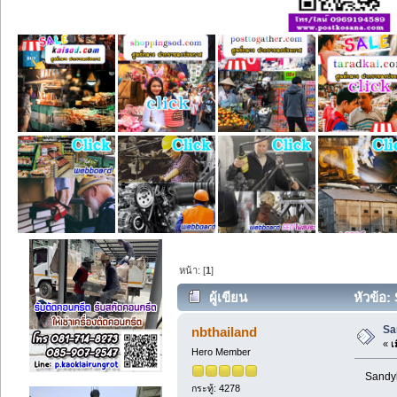
หน้า: [
1
]
ผู้เขียน
หัวข้อ:
Sa
nbthailand
«
เม
Hero Member
Sandyled
กระทู้: 4278