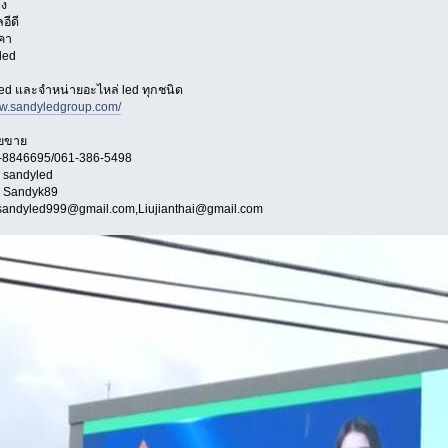
่ง
อีดี
คา
led
ed และจำหน่ายอะไหล่ led ทุกชนิด
ww.sandyledgroup.com/
ายขาย
4-8846695/061-386-5498
: sandyled
: Sandyk89
 sandyled999@gmail.com,Liujianthai@gmail.com