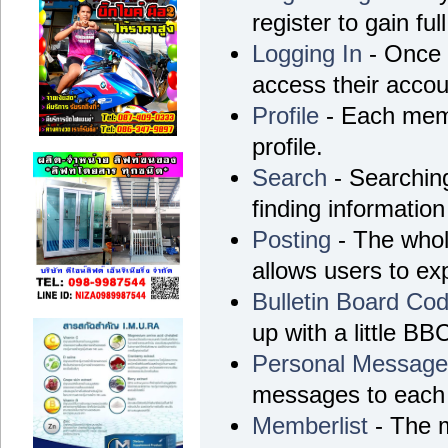
register to gain ful
Logging In
- Once r
access their accou
Profile
- Each memb
profile.
Search
- Searching
finding information
Posting
- The whol
allows users to e
Bulletin Board Co
up with a little BB
Personal Messag
messages to each 
Memberlist
- The m