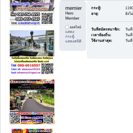
memieray1 
กระทู้:
1190
Hero 
อายุ:
ยังไ
Member
ออฟไลน์
วันที่สมัครสมาชิก:
วันท
แสดง
เวลาท้องถิ่น:
วันท
กระทู้
ใช้งานล่าสุด:
วันท
แสดงสถิติ