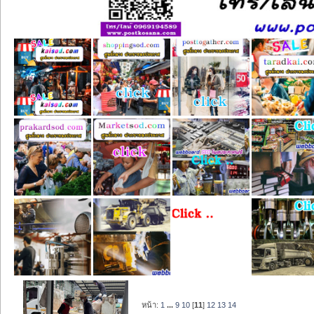
หน้า:
1
...
9
10
[
11
]
12
13
14