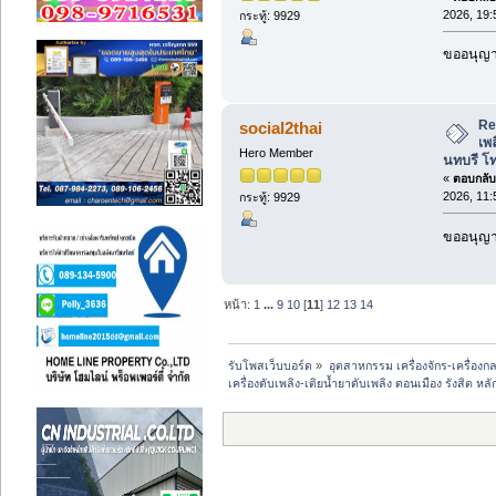
2026, 19:
กระทู้: 9929
ขออนุญาต
Re:
social2thai
เพล
Hero Member
นทบรี โ
«
ตอบกลับ 
2026, 11:
กระทู้: 9929
ขออนุญาต
หน้า:
1
...
9
10
[
11
]
12
13
14
รับโพสเว็บบอร์ด
»
อุตสาหกรรม เครื่องจักร-เครื่องกล
เครื่องดับเพลิง-เติยน้ำยาดับเพลิง ดอนเมือง รังสิต ห