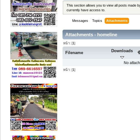
This section allows you to view all posts made 
currently have access to.
Messages
Topics
Attachments
Attachments - homeline
หน้า: [
1
]
Downloads
Filename
ข
No attach
หน้า: [
1
]