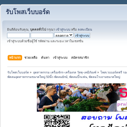
รับโพสเว็บบอร์ด
ยินดีต้อนรับคุณ,
บุคคลทั่วไป
กรุณา
เข้าสู่ระบบ
หรือ
ลงทะเบียน
เข้าสู่ระบบด้วยชื่อผู้ใช้ รหัสผ่าน และระยะเวลาในเซสชั่น
หน้าแรก
ช่วยเหลือ
ค้นหา
เข้าสู่ระบบ
สมัครสมาชิก
รับโพสเว็บบอร์ด
»
อุตสาหกรรม เครื่องจักร-เครื่องกล วัสดุ-เคมีภัณฑ์
»
โพสเวบบอร์ดฟรี รอง
พัดลมอุตสาหกรรมขนาดใหญ่ 50นิ้ว พัดลมยักษ์, พัดลมบิ๊กแฟน, พัดลมโรงงานขนาดใหญ่