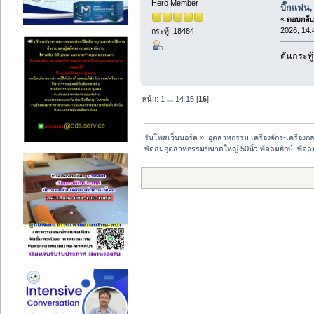
Hero Member
บิ๊กแฟน
«
ตอบกลับ 
2026, 14:
กระทู้: 18484
ดันกระทู
หน้า:
1
...
14
15
[
16
]
รับโพสเว็บบอร์ด
»
อุตสาหกรรม เครื่องจักร-เครื่องกล
พัดลมอุตสาหกรรมขนาดใหญ่ 50นิ้ว พัดลมยักษ์, พัด