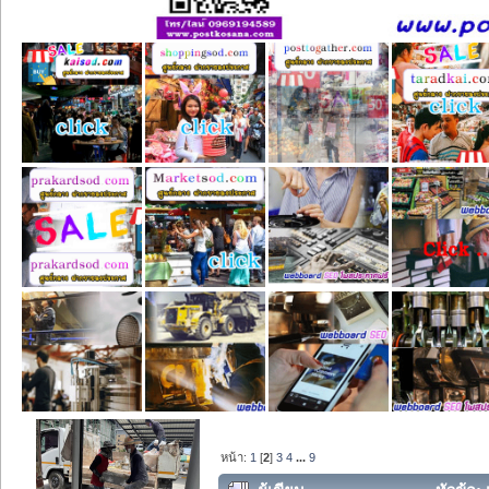
หน้า:
1
[
2
]
3
4
...
9