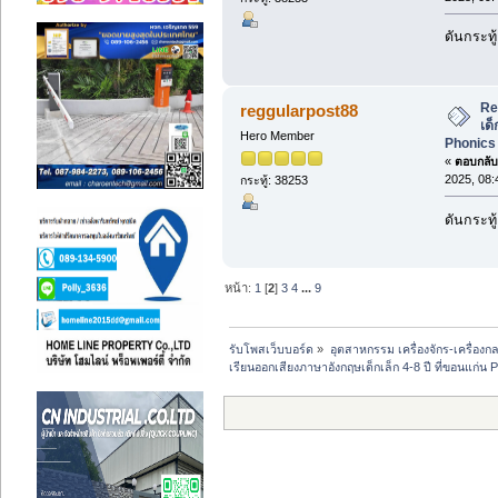
ดันกระทู
Re
reggularpost88
เด็
Hero Member
Phonics 
«
ตอบกลับ 
2025, 08:
กระทู้: 38253
ดันกระทู
หน้า:
1
[
2
]
3
4
...
9
รับโพสเว็บบอร์ด
»
อุตสาหกรรม เครื่องจักร-เครื่องกล
เรียนออกเสียงภาษาอังกฤษเด็กเล็ก 4-8 ปี ที่ขอนแก่น P