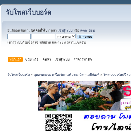
รับโพสเว็บบอร์ด
ยินดีต้อนรับคุณ,
บุคคลทั่วไป
กรุณา
เข้าสู่ระบบ
หรือ
ลงทะเบียน
เข้าสู่ระบบด้วยชื่อผู้ใช้ รหัสผ่าน และระยะเวลาในเซสชั่น
หน้าแรก
ช่วยเหลือ
ค้นหา
เข้าสู่ระบบ
สมัครสมาชิก
รับโพสเว็บบอร์ด
»
อุตสาหกรรม เครื่องจักร-เครื่องกล วัสดุ-เคมีภัณฑ์
»
โพสเวบบอร์ดฟรี รอง