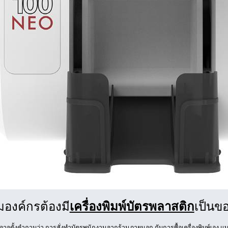
องค์กรต้องมี
เครื่องพิมพ์บัตรพลาสติก
เป็นข
จตั้งคำถามว่า การสั่งทำบัตรพนักงานจากร้านภายนอก กับการซื้อเครื่องพิมพ์เอง แบบไห