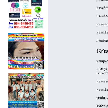
ความยืดห
ประหยัดต
ความปลอด
ความเร็ว
ภาพลักษณ
เจาะ
หากคุณกำ
1. Magic
เหมาะสำห
ความละเอ
ความเร็ว
จุดเด่น:
ราคาพิเศ