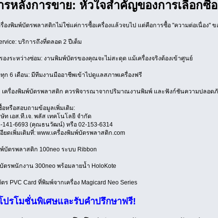
ารหลังการขาย: หัวใจสำคัญของการเลือกซื้อ
ครื่องพิมพ์บัตรพลาสติกไม่ใช่แค่การซื้อเครื่องแล้วจบไป แต่คือการซื้อ "ความต่อเนื่อ
rvice: บริการถึงที่ตลอด 2 ปีเต็ม
ำรองระหว่างซ่อม: งานพิมพ์บัตรของคุณจะไม่สะดุด แม้เครื่องจริงต้องเข้าศูนย์
ทุก 6 เดือน: มีทีมงานมืออาชีพเข้าไปดูแลสภาพเครื่องฟรี
 เครื่องพิมพ์บัตรพลาสติก ควรพิจารณาจากปริมาณงานพิมพ์ และฟังก์ชันความปลอดภัย
ื้อหรือสอบถามข้อมูลเพิ่มเติม:
ิษัท เอส.ที.เจ. พลัส เทคโนโลยี จำกัด
-141-6693 (คุณธนวัฒน์) หรือ 02-153-6314
ียดเพิ่มเติมที่: www.เครื่องพิมพ์บัตรพลาสติก.com
ิมพ์บัตรพลาสติก 100neo ระบบ Ribbon
ำบัตรพนักงาน 300neo พร้อมลายน้ำ HoloKote
บัตร PVC Card ที่พิมพ์จากเครื่อง Magicard Neo Series
ปรโมชั่นพิเศษและรับคำปรึกษาฟรี!