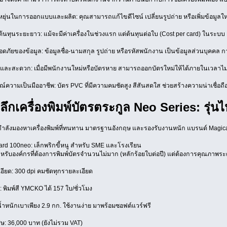
ยุ่นในการออกแบบและผลิต: คุณสามารถแก้ไขดีไซน์ เปลี่ยนรูปถ่าย หรือเพิ่มข้อมูลใหม่ๆ 
้นทุนระยะยาว: แม้จะมีค่าเครื่องในช่วงแรก แต่ต้นทุนต่อใบ (Cost per card) ในระบบ R
ภัยของข้อมูล: ข้อมูลชื่อ-นามสกุล รูปถ่าย หรือรหัสพนักงาน เป็นข้อมูลส่วนบุคคล ก
และสะดวก: เมื่อมีพนักงานใหม่หรือบัตรหาย สามารถออกบัตรใหม่ให้ได้ภายในเวลาไม่
์ความเป็นมืออาชีพ: บัตร PVC ที่มีความคมชัดสูง สีสันสดใส ช่วยสร้างความน่าเชื่อถือ
ลึกเครื่องพิมพ์บัตรตระกูล Neo Series: รุ่น
ลังมองหาเครื่องพิมพ์ที่ทนทาน มาตรฐานอังกฤษ และรองรับงานหนัก แบรนด์ Magicar
ard 100neo: เล็กพริกขี้หนู สำหรับ SME และโรงเรียน
รับองค์กรที่ต้องการพิมพ์บัตรจำนวนไม่มาก (หลักร้อยใบต่อปี) แต่ต้องการคุณภาพร
ียด: 300 dpi คมชัดทุกรายละเอียด
: พิมพ์สี YMCKO ได้ 157 ใบ/ชั่วโมง
 น้ำหนักเบาเพียง 2.9 กก. ใช้งานง่าย มาพร้อมซอฟต์แวร์ฟรี
ษ: 36,000 บาท (ยังไม่รวม VAT)