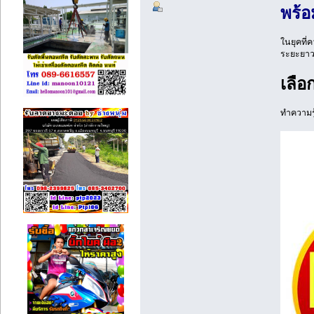
พร้อ
ในยุคที่
ระยะยาว
เลือ
ทำความรู