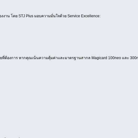
ง" ของงาน โดย STJ Plus มอบความมั่นใจด้วย Service Excellence:
ที่ต้องการ หากคุณเน้นความคุ้มค่าและมาตรฐานสากล Magicard 100neo และ 300neo ค