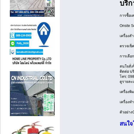
บริก
การซื้อเ
Onsite Se
เครื่องส
ตรวจเช็ค
การเลือก
สนใจสั่งซ
ติดต่อ บร
โทร: 098
ดูรายละเอ
เครื่องพ
เครื่องท
ตัวอย่าง
สนใจโ