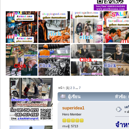
หน้า: [
1
]
2
3
...
7
ผู้เขียน
หัวข้อ: 
เค
superidea1
«
เม
Hero Member
จำห
กระทู้: 5713