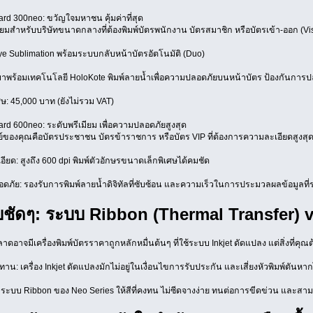
ard 300neo: ขวัญใจมหาชน คุ้มค่าที่สุด
ิยมสำหรับบริษัทขนาดกลางที่ต้องพิมพ์บัตรพนักงาน บัตรสมาชิก หรือบัตรเข้า-ออก (Vis
e Sublimation พร้อมระบบกลับหน้าบัตรอัตโนมัติ (Duo)
 มาพร้อมเทคโนโลยี HoloKote พิมพ์ลายน้ำเพื่อความปลอดภัยบนหน้าบัตร ป้องกันการปล
ษ: 45,000 บาท (ยังไม่รวม VAT)
ard 600neo: ระดับพรีเมียม เพื่อความปลอดภัยสูงสุด
ของคุณคือบัตรประชาชน บัตรข้าราชการ หรือบัตร VIP ที่ต้องการความละเอียดสูงสุ
ียด: สูงถึง 600 dpi พิมพ์ตัวอักษรขนาดเล็กพิเศษได้คมชัด
ภัย: รองรับการพิมพ์ลายน้ำดิจิทัลที่ซับซ้อน และความเร็วในการประมวลผลข้อมูลที่ร
บชัดๆ: ระบบ Ribbon (Thermal Transfer) 
ดอาจมีเครื่องพิมพ์บัตรราคาถูกหลักหมื่นต้นๆ ที่ใช้ระบบ Inkjet ดัดแปลง แต่สิ่งที่คุณต
น: เครื่อง Inkjet ดัดแปลงมักไม่อยู่ในเงื่อนไขการรับประกัน และเสี่ยงหัวพิมพ์ตันหา
ระบบ Ribbon ของ Neo Series ให้สีที่คงทน ไม่ซีดจางง่าย ทนต่อการขีดข่วน และสามา