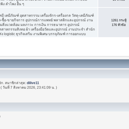
หูฟัง ลำโพง อื่น ๆ
เคมีภัณฑ์ อุตสาหกรรม เครื่องจักร-เครื่องกล วัสดุ-เคมีภัณฑ์
ซ้ง-ซื้อ-ขายกิจการ อุปกรณ์การแพทย์ พลาสติกและอุปกรณ์ งาน
1261 กระทู้
มสิ่งแวดล้อม มลภาวะ การเงิน การธนาคาร อุปกรณ์
176 หัวข้อ
อุตสาหกรรมสิงทอ ผ้า เครื่องมือวัดและอุปกรณ์ งานประจำ สำนัก
ง logistic ธุรกิจเสริม งานพิเศษ บรรจุภัณฑ์ การออกแบบ
ิก. สมาชิกล่าสุด:
dilive11
( วันที่ 7 สิงหาคม 2026, 23:41:09 น. )
)