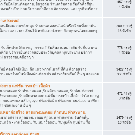
457 กระทู้
้ว รับยืดโคนดัดปลาย, ยืดวอลุ่ม ร้านเสริมสวย รับสักคิ้วสีฝุ่น
4 หัวข้อ
หงวเฮ้ง สักปากแก้ปากคล้ำสีสวย ศัลยกรรม และธุรกิจบริการ
ต่างประเทศ
ูสอนพิเศษภาษาอังกฤษ รับสอนสดออนไลน์ หรือเรียนที่สถาบัน
2009 กระทู้
ือกเนื้อหา และเวลาเรียนได้ หาติวเตอร์ภาษาอังกฤษคนไทยและครู
16 หัวข้อ
, รับเช็คประวัติอาชญากรรม # รับสืบงานหมายจับ รับสืบหาคน
778 กระทู้
คพิกัด บริการยื่นตรวจสอบประวัติบุคคล ทุกประเภท บริการ
4 หัวข้อ
ไม่ ตรวจสอบคดีอาญา
ย์ คอนโดมิเนียม ตึกแถว ทาวน์เฮาส์ ที่ดิน สิ่งก่อสร้าง
3427 กระทู้
งาน อพาร์ทเม้นท์ ห้องพัก-ห้องเช่า อสังหาริมทรัพย์ อื่น ๆ และงาน
366 หัวข้อ
งกาย แฟชั่น กระเป๋า เสื้อผ้า
่อมมาสคอต รับทำมาสคอต ,รับผลิตมาสคอต, รับซ่อมMascot
471 กระทู้
ำมาสคอต ,รับผลิตมาสคอต แฟชั่น กระเป๋า เสื้อผ้า กำไล ต่างหู
3 หัวข้อ
ตา คอนแทคเลนส์ bigeye สร้อยข้อมือ สร้อยคอ necklace นาฬิกา
ท้า ชุดแต่งงาน อื่น ๆ
น รับเหมาก่อสร้าง ลาดยางมะตอย ทำถนน ทำสะพาน
บเหมาก่อสร้าง ลาดยางมะตอย ทำถนน ทำสะพาน รับตัดพื้น
1479 กระทู้
ีต - งานรื้อถอน รับเหมารื้อถอน รับทุบตึก ทุบบ้าน รื้อ
13 หัวข้อ
บริการ services ต่างๆ