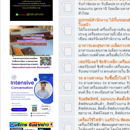
รับกำจัดปลวก รับฉีดปลวก ธรุกิจ
ขอนแก่น อุดรธานี ร้อยเอ็ด มหาสา
ทั่วไทย
อุปกรณ์สำนักงาน ไม้กั้นรถยนต์
ใบหน้า
ไม้กั้นรถยนต์ เครื่องกั้นทางเด
ประตู เครื่องสแกนลายนิ้วมือ ประ
เขียน เฟอร์นิเจอร์สำนักงาน เครื่อ
อาหารและสุขภาพ เมล็ดกาแฟสด
อาหารและสุขภาพ เมล็ดกาแฟสด โรง
เมล็ดกาแฟคั่วสด เครื่องดื่มโกโ
เฟอร์นิเจอร์ ชิงช้าเหล็ก เครื่
เฟอร์นิเจอร์ ชิงช้าเหล็ก เครื่อง
รับเหมาก่อสร้าง ตกแต่งภายใน อื่
รถ ยานพาหนะ รับซื้อบิ๊กไบค์ ไ
รถ ยานพาหนะ รถ ยานพาหนะ รับซื้
อะไหล่ เครื่องยนต์การเกษตร เครื่
ยนต์ อื่น ๆ ทะเบียนสวย ไฟแนนซ์ ล
รับผลิตลิฟท์, ออกแบบ-ติดตั้งล
ลิฟท์ขนส่งสินค้า , ลิฟท์โรงงาน 
ลิฟท์ส่งของ, ติดตั้ง ลิฟต์บรรทุก
พยาบาล, ลิฟท์โดยสาร, ลิฟท์บรรท
เครื่องใช้ไฟฟ้า แอร์บ้าน พัดล
เครื่องใช้ไฟฟ้า พัดลมอุตสาหกรรม 
ในห้องครัว หลอดไฟ โคมไฟ MP3-MP4 