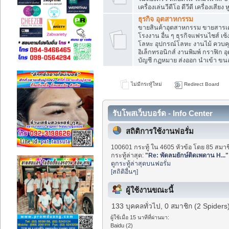
เครื่องเล่นวีดีโอ ดีวีดี เครื่องเสียง 
ธุรกิจ อุตสาหกรรม
ขายสินค้าอุตสาหกรรม ขายสารเคมี 
โรงงาน อื่น ๆ ธุรกิจแฟรนไชส์ เ
โลหะ อุปกรณ์โลหะ งานไม้ ควบคุ
อิเล็กทรอนิกส์ งานพิมพ์ กราฟิก 
บัญชี กฏหมาย ส่งออก นำเข้า ขนส่
ไม่มีกระทู้ใหม่
Redirect Board
รับโพสเว็บบอร์ด - Info Center
สถิติการใช้งานฟอรั่ม
100601 กระทู้ ใน 4605 หัวข้อ โดย 85 สมาช
กระทู้ล่าสุด:
"
Re: พัดลมยักษ์ติดเพดาน H...
"
ดูกระทู้ล่าสุดบนฟอรั่ม
[สถิติอื่นๆ]
ผู้ใช้งานขณะนี้
133 บุคคลทั่วไป, 0 สมาชิก (2 Spiders
ผู้ใช้เมื่อ 15 นาทีที่ผ่านมา:
Baidu (2)