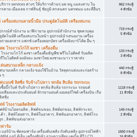
บริการ services ต่างๆ ให้บริการด้านๆ มด หนู แมลงสาบ ใน
862 กระทู้
รคาม เมืองเลย กาฬสินธุ์ ชัยภูมิ สกลนคร นครพนม และที่อื่นๆ
4 หัวข้อ
 เครื่องสแกนลายนิ้วมือ ประตูอัตโนมัติ เครืองสแกน
719 กระทู้
ิน อุปกรณ์สำนักงาน นาฬิกายาม อุปกรณ์สำนักงาน ชุดควบคุม
5 หัวข้อ
ตูอัตโนมัติ เครืองสแกนใบหน้า อุปกรณ์นำเสนองาน เครื่อง
งถ่ายเอกสาร แฟกซ์ เเครื่องตอกบัตร เครื่องยิงบาร์โค้ด อื่น ๆ
 โรงงานโกโก้ ผงชา เครื่องดื่ม
133 กระทู้
งานโกโก้ ผงชา เครื่องดื่มธัญพืช พรีไบโอติคส์ รับผลิต
3 หัวข้อ
ก้พรีไบโอติคส์ ผงมัจฉะ ผงชาไทย ผงชามะนาว ราคาส่ง
องเล่นสนามเหล็ก กลางแจ้ง
440 กระทู้
เล่นสนามเหล็ก กลางแจ้ง ของใช้ในบ้าน วัสดุตกแต่งและก่อสร้าง
8 หัวข้อ
น ๆ
ฟแนนซ์ ลิสซิ่ง รับจ้างไปลาว หกล้อ สิบล้อ รถกระบะ
อบิ๊กไบค์ รับจ้างไปลาว หกล้อ สิบล้อ รถกระบะ รถยนต์
1118 กระทู้
องเสียงและประดับยนต์ จักรยานยนต์ มอเตอร์ไซต์ เครื่องบิน เรือ
11 หัวข้อ
ิสซิ่ง
ิฟท์ โรงงานผลิตลิฟท์
ลิฟท์บ้านไฮดรอลิค , ลิฟต์ขนของ, ลิฟต์ยกของ, ลิฟท์กระจก,
149 กระทู้
สินค้า , ลิฟท์โดยสาร, ลิฟท์ในอาคาร, ลิฟท์นอกอาคาร, ลิฟท์โรง
2 หัวข้อ
ุก , ลิฟท์ขนส่งอาหาร
มฟาร์ม
แอร์บ้าน พัดลมฟาร์ม เครื่องดับเพลิง ถังดับเพลิง อุปกรณ์ไฟฟ้า
1650 กระทู้
แอร์ ตู้เย็น เครื่องซักผ้า จานดาวเทียม เคเบิ้ล ทีวี LCD
16 หัวข้อ