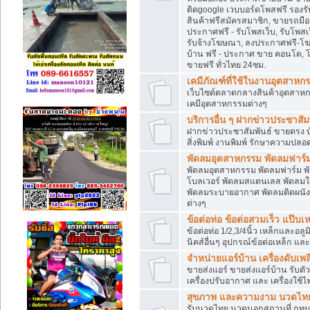
ติดgoogle เวบบอร์ดโพสฟรี รอง
สินค้าฟรีสมัครสมาชิก, ขายรถมื
ประกาศฟรี - รับโพสเว็บ, รับโพสเ
รับจ้างโฆษณา, ลงประกาศฟรี-โ
บ้าน ฟรี - ประกาศ ขาย คอนโด, โ
ขายฟรี ทั่วไทย 24ชม.
เคมีภัณฑ์ที่ใช้ในงานอุตสาหก
เว็บไซต์ตลาดกลางสินค้าอุตสาหกร
เคมีอุตสาหกรรมต่างๆ
บริการอื่น ๆ ฝากข่าวประชาสัมพ
ฝากข่าวประชาสัมพันธ์ ขายตรง บั
สิ่งพิมพ์ งานพิมพ์ รักษาความปลอดภ
พัดลมอุตสาหกรรม พัดลมฟาร์ม 
พัดลมอุตสาหกรรม พัดลมฟาร์ม พั
โบลเวอร์ พัดลมสแตนเลส พัดลมใ
พัดลมระบายอากาศ พัดลมติดผนัง พ
ต่างๆ
ข้อต่อท่อ ข้อต่อสวมเร็ว แป๊บ
ข้อต่อท่อ 1/2,3/4นิ้ว เหล็กและอล
นิคส์อื่นๆ อุปกรณ์ข้อต่อเหล็ก และ
จำหน่ายแอร์บ้าน เครื่องดับเพล
ขายส่งแอร์ ขายส่งแอร์บ้าน รับต
เครื่องปรับอากาศ และ เครื่องใช้ไฟ
สุขภาพ และความงาม นวดไทย 
รับนวดไทย นวดนอกสถานที่ กทมฯ ป