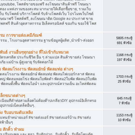
รับyoutube, โพสต์ขายของฟรี ลงโฆษณาสินค้าฟรี โฆษณา
อสอง แหล่งรวมของสะสม มากมายให้เลือกซื้อขาย, รวมเว็บ
ว็บ รับโพสต์ บริการโพสต์ รับจ้างโพสต์เว็บ โปรโมทเว็บไซต์
ฆษณาฟรี-โพสต์ฟรี, ลงโฆษณาติด Google ลง ประกาศ ขาย
พสฟรี สินค้าอุตสาหกรรม อิเล็คทรอนิคส์ ของกิน ของใช้ โพส
รรม การขายส่งเคมีภัณฑ์
5805 กระทู้
รม , โรงงานอุตสาหกรรม ฐานข้อมูลผู้ผลิต ,นำเข้า-ส่งออก
691 หัวข้อ
ันธ์ งานอื่นๆทุกอย่าง ที่ไม่เข้ากับหมวด
1168 กระทู้
ตรเครดิต ประกันชีวิต อื่น ๆ ล่ามแปล สินค้าขายส่ง โฆษณา
197 หัวข้อ
ัย แม่บ้าน ผู้สูงอายุ รับจัดดอกไม้
พัดลมโรงงาน พัดลมยํกษ์ พัดลมท่อ ต่างๆ
ดลมโรงงาน พัดลมยํกษ์ พัดลมท่อ พัดลมไฟเบอร์กลาส พัดลม
1703 กระทู้
หญ่ พัดลมหอยโข่ง พัดลมใบพัดดำ พัดลม2ใบพัด พัดลม3ใบพัด
25 หัวข้อ
ัดลมตั้งพื้น พัดลมไอน่ำ และอุปกรณ์ความเย็น อะไหล่พัดลม
เหล็กขนาดต่างๆ
645 กระทู้
ูมิเนียมสีดำท่อสวมล็อคไม่ต้องต๊าปเกลียวDIY อุปกรณ์อิเล็กทรอ
7 หัวข้อ
อุปกรณ์เบ็ดเตล็ดอื่นๆ.
ิง รับอบรมดับเพลิง
1153 กระทู้
ัวแทนจำหน่ายแอร์ #ขายส่งแอร์ #ขายส่งแอร์บ้าน #ขายส่ง
10 หัวข้อ
ฟ้าอื่นๆ
สักคิ้ว ทำผม
ริมณฑล และ ตจว. รับสักปาก , รับสักคิ้ว , รับยืดโคนดัด