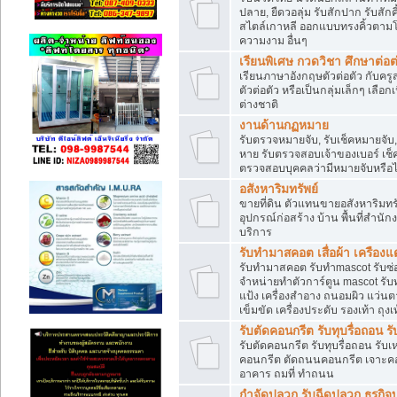
ปลาย, ยืดวอลุ่ม รับสักปาก รับสักคิ
สไตล์เกาหลี ออกแบบทรงคิ้วตามโ
ความงาม อื่นๆ
เรียนพิเศษ กวดวิชา ศึกษาต่อ
เรียนภาษาอังกฤษตัวต่อตัว กับคร
ตัวต่อตัว หรือเป็นกลุ่มเล็กๆ เล
ต่างชาติ
งานด้านกฏหมาย
รับตรวจหมายจับ, รับเช็คหมายจับ
หาย รับตรวจสอบเจ้าของเบอร์ เช็
ตรวจสอบบุคคลว่ามีหมายจับหรือ
อสังหาริมทรัพย์
ขายที่ดิน ตัวแทนขายอสังหาริมทรัพ
อุปกรณ์ก่อสร้าง บ้าน พื้นที่สำนัก
บริการ
รับทำมาสคอต เสื่อผ้า เครืองแต่
รับทำมาสคอต รับทำmascot รับซ
จำหน่ายทำตัวการ์ตูน mascot รับท
แป้ง เครื่องสำอาง ถนอมผิว แว่น
เข็มขัด เครื่องประดับ รองเท้า ถุงเ
รับตัดคอนกรีต รับทุบรื่อถอ
รับตัดคอนกรีต รับทุบรื่อถอน รั
คอนกรีต ตัดถนนคอนกรีต เจาะคอนกร
อาคาร ถมที่ ทำถนน
กำจัดปลวก รับฉีดปลวก ธรุกิจ