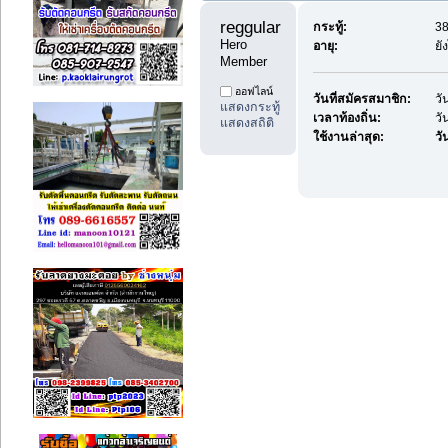
reggularpost88 
กระทู้:
38
Hero 
อายุ:
ยั
Member
ออฟไลน์
วันที่สมัครสมาชิก:
วั
แสดงกระทู้
เวลาท้องถิ่น:
วั
แสดงสถิติ
ใช้งานล่าสุด:
วัน